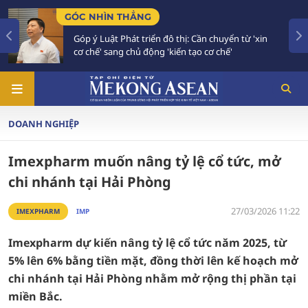
ẲNG
TIÊU ĐIỂM
 triển đô thị: Cần chuyển từ 'xin
Bế mạc Hội nghị Ng
ủ động 'kiến tạo cơ chế'
vào giai đoạn hàn
DOANH NGHIỆP
Imexpharm muốn nâng tỷ lệ cổ tức, mở
chi nhánh tại Hải Phòng
27/03/2026 11:22
IMEXPHARM
IMP
Imexpharm dự kiến nâng tỷ lệ cổ tức năm 2025, từ
5% lên 6% bằng tiền mặt, đồng thời lên kế hoạch mở
chi nhánh tại Hải Phòng nhằm mở rộng thị phần tại
miền Bắc.