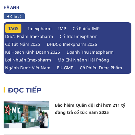
HÀ ANH
Chia sẻ
TAGS
Imexpharm
IMP
Cổ Phiếu IMP
Dược Phẩm Imexpharm
Cổ Tức Imexpharm
Cổ Tức Năm 2025
ĐHĐCĐ Imexpharm 2026
Kế Hoạch Kinh Doanh 2026
Doanh Thu Imexpharm
Lợi Nhuận Imexpharm
Mở Chi Nhánh Hải Phòng
Ngành Dược Việt Nam
EU-GMP
Cổ Phiếu Dược Phẩm
ĐỌC TIẾP
Bảo hiểm Quân đội chi hơn 211 tỷ
đồng trả cổ tức năm 2025