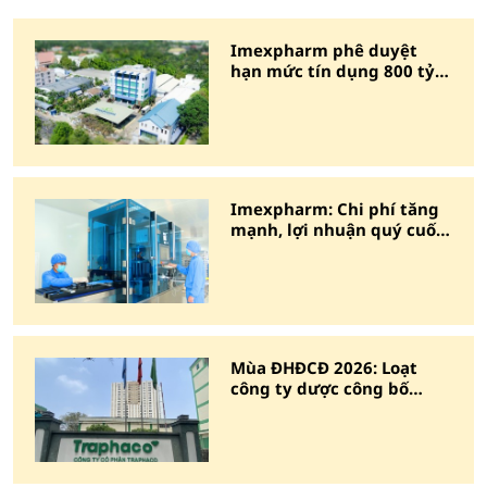
Imexpharm phê duyệt
hạn mức tín dụng 800 tỷ
đồng cho năm 2026
Imexpharm: Chi phí tăng
mạnh, lợi nhuận quý cuối
năm giảm 11%
Mùa ĐHĐCĐ 2026: Loạt
công ty dược công bố
ngày chốt danh sách cổ
đông