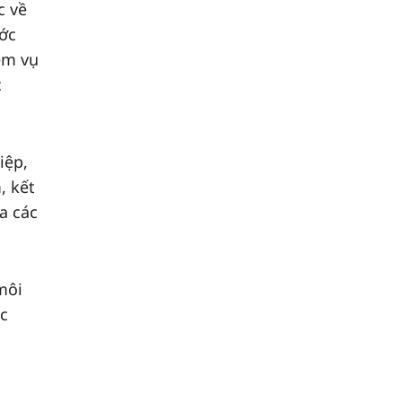
c về
ước
ệm vụ
c
iệp,
, kết
a các
môi
ác