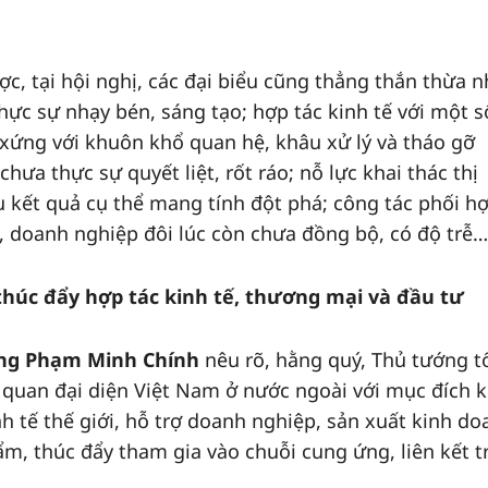
 tại hội nghị, các đại biểu cũng thẳng thắn thừa n
thực sự nhạy bén, sáng tạo; hợp tác kinh tế với một s
xứng với khuôn khổ quan hệ, khâu xử lý và tháo gỡ
ưa thực sự quyết liệt, rốt ráo; nỗ lực khai thác thị
 kết quả cụ thể mang tính đột phá; công tác phối h
, doanh nghiệp đôi lúc còn chưa đồng bộ, có độ trễ…
, thúc đẩy hợp tác kinh tế, thương mại và đầu tư
ng Phạm Minh Chính
nêu rõ, hằng quý, Thủ tướng t
ơ quan đại diện Việt Nam ở nước ngoài với mục đích k
nh tế thế giới, hỗ trợ doanh nghiệp, sản xuất kinh do
m, thúc đẩy tham gia vào chuỗi cung ứng, liên kết t