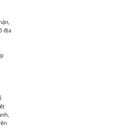
hận,
ố địa
ợp
ổ
ết
anh,
rên