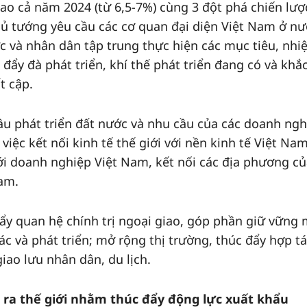
cao cả năm 2024 (từ 6,5-7%) cùng 3 đột phá chiến lượ
hủ tướng yêu cầu các cơ quan đại diện Việt Nam ở n
 và nhân dân tập trung thực hiện các mục tiêu, nhi
c đẩy đà phát triển, khí thế phát triển đang có và khắ
t cập.
 cầu phát triển đất nước và nhu cầu của các doanh ngh
iệc kết nối kinh tế thế giới với nền kinh tế Việt Nam
i doanh nghiệp Việt Nam, kết nối các địa phương củ
am.
đẩy quan hệ chính trị ngoại giao, góp phần giữ vững 
ác và phát triển; mở rộng thị trường, thúc đẩy hợp t
iao lưu nhân dân, du lịch.
a thế giới nhằm thúc đẩy động lực xuất khẩu