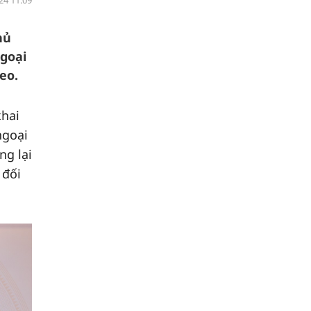
24 11:09
hủ
ngoại
eo.
khai
ngoại
ng lại
 đối