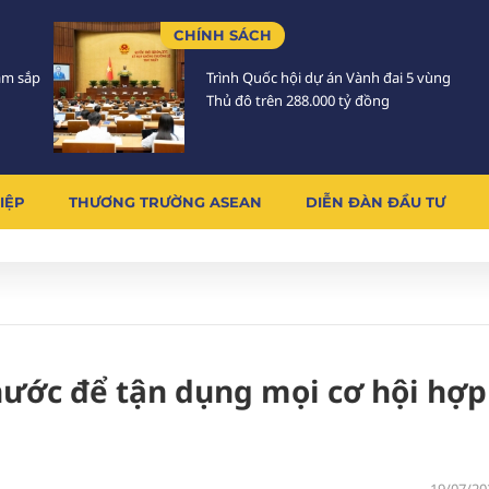
CHÍNH SÁCH
Lâm sắp
Trình Quốc hội dự án Vành đai 5 vùng
Thủ đô trên 288.000 tỷ đồng
IỆP
THƯƠNG TRƯỜNG ASEAN
DIỄN ĐÀN ĐẦU TƯ
i nước để tận dụng mọi cơ hội hợp