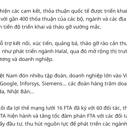
 hiện các cam kết, thỏa thuận quốc tế được triển khai
với gần 400 thỏa thuận của các bộ, ngành và các địa
 tiến độ triển khai và tháo gỡ vướng mắc.
hỗ trợ kết nối, xúc tiến, quảng bá, tháo gỡ rào cản t
, như phát triển ngành Halal, qua đó mở rộng thị tr
hương và doanh nghiệp.
ệt Nam đón nhiều tập đoàn, doanh nghiệp lớn vào V
 Google, Inforsys, Siemens... các đoàn hàng trăm do
a, Nhật Bản...
tối đa lợi thế mạng lưới 16 FTA đã ký với 60 đối tác, t
A hiện hành và tăng tốc đàm phán FTA với các đối t
ẩy đầu tư, thu hút nguồn lực để phát triển các ngàn