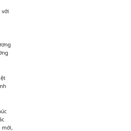
 với
hương
ường
iệt
anh
húc
ác
h mới,