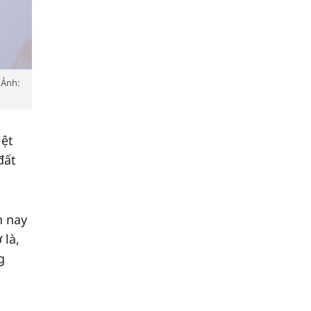
 Ảnh:
iệt
đất
n nay
 là,
g