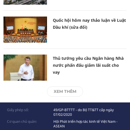
Quốc hội hôm nay thảo luận về Luật
Dầu khí (sửa đổi)
Thủ tướng yêu cầu Ngân hàng Nhà
nước phấn đấu giảm lãi suất cho
vay
XEM THÊM
Giấy phép số:
49/GP-BTTTT - do Bộ TT&TT cấp ngày
07/02/2020
Cơ quan chủ quản:
Hội Phát triển hợp tác kinh tế Việt Nam -
ASEAN