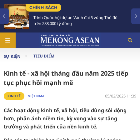
CH
TIÊU ĐIỂM
 hội dự án Vành đai 5 vùng Thủ đô
Tổng Bí thư, C
00 tỷ đồng
Australia và N
TIÊU ĐIỂM
SỰ KIỆN
Kinh tế - xã hội tháng đầu năm 2025 tiếp
tục phục hồi mạnh mẽ
05/02/2025 11:39
KINH TẾ
VIỆT NAM
Các hoạt động kinh tế, xã hội, tiêu dùng sôi động
hơn, phản ánh niềm tin, kỳ vọng vào sự tăng
trưởng và phát triển của nền kinh tế.