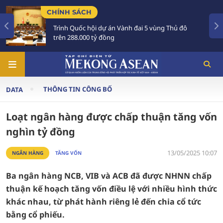
CHÍNH SÁCH
Trình Quốc hội dự án Vành đai 5 vùng Thủ đô
trên 288.000 tỷ đồng
THÔNG TIN CÔNG BỐ
DATA
Loạt ngân hàng được chấp thuận tăng vốn
nghìn tỷ đồng
13/05/2025 10:07
NGÂN HÀNG
TĂNG VỐN
Ba ngân hàng NCB, VIB và ACB đã được NHNN chấp
thuận kế hoạch tăng vốn điều lệ với nhiều hình thức
khác nhau, từ phát hành riêng lẻ đến chia cổ tức
bằng cổ phiếu.