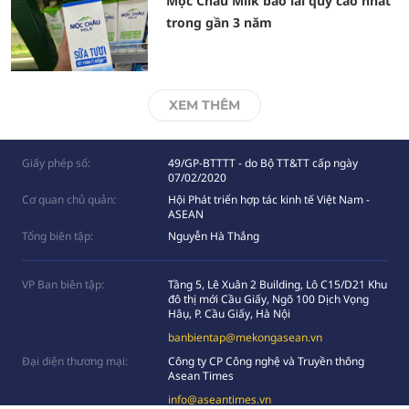
Mộc Châu Milk báo lãi quý cao nhất
trong gần 3 năm
XEM THÊM
Giấy phép số:
49/GP-BTTTT - do Bộ TT&TT cấp ngày
07/02/2020
Cơ quan chủ quản:
Hội Phát triển hợp tác kinh tế Việt Nam -
ASEAN
Tổng biên tập:
Nguyễn Hà Thắng
VP Ban biên tập:
Tầng 5, Lê Xuân 2 Building, Lô C15/D21 Khu
đô thị mới Cầu Giấy, Ngõ 100 Dịch Vọng
Hâụ, P. Cầu Giấy, Hà Nội
banbientap@mekongasean.vn
Đại diện thương mại:
Công ty CP Công nghệ và Truyền thông
Asean Times
info@aseantimes.vn