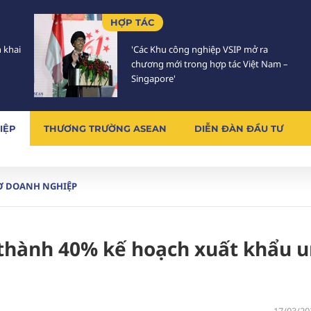
HỢP TÁC
n khai
'Các Khu công nghiệp VSIP mở ra
chương mới trong hợp tác Việt Nam –
Singapore'
IỆP
THƯƠNG TRƯỜNG ASEAN
DIỄN ĐÀN ĐẦU TƯ
Ơ DOANH NGHIỆP
thành 40% kế hoạch xuất khẩu u