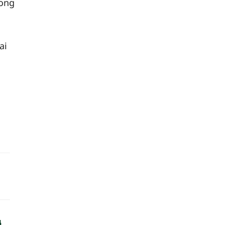
rong
ai