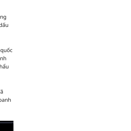
àng
 dấu
 quốc
anh
khẩu
đã
doanh