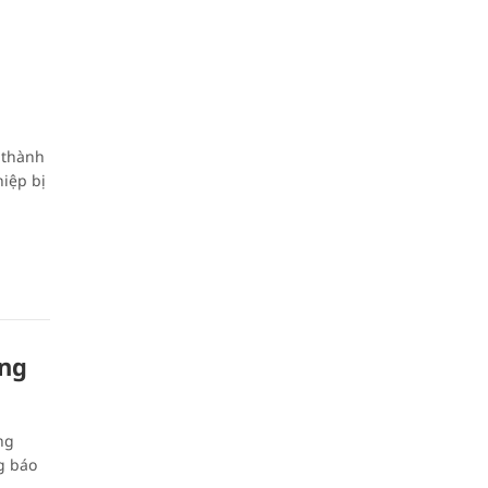
 thành
iệp bị
ông
ng
g báo