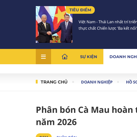
TIÊU ĐIỂM
Việt Nam - Thái Lan nhất trí triể
thực chất Chiến lược 'Ba kết nối'
SỰ KIỆN
DOANH NGH
TRANG CHỦ
DOANH NGHIỆP
HỒ S
Phân bón Cà Mau hoàn 
năm 2026