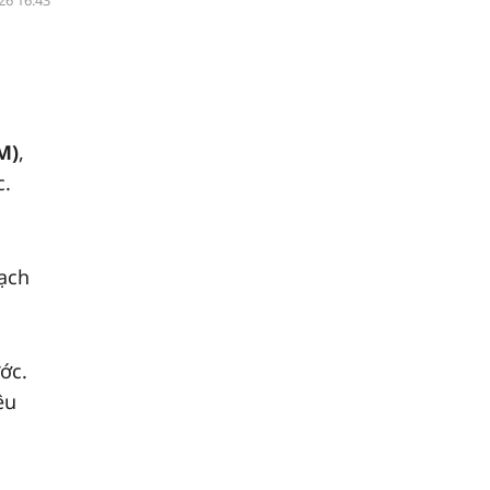
26 16:43
M)
,
c.
oạch
ớc.
êu