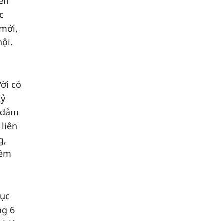
iến
c
 mới,
hội.
ời có
tỷ
o đảm
liên
g,
đêm
tục
ng 6