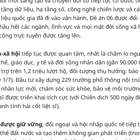
 đổi mới sáng tạo và chuyển đổi số tiếp tục có bước t
 tầng dữ liệu, hạ tầng số, công nghệ chiến lược và cá
liệu quốc gia đã đi vào vận hành, Đề án 06 được đổi
 hầu hết các ngành, lĩnh vực và mọi mặt đời sống xã 
công trực tuyến được tăng lên.
-xã hội
tiếp tục được quan tâm, nhất là chăm lo ngư
hế, giáo dục, y tế và đời sống nhân dân (gần 90.000 
trợ trên 1,2 triệu lượt hộ, đối tượng thụ hưởng; bả
 1/7). Đầu tư xây dựng 229 trường phổ thông nội trú 
ạo nhân lực mới, chăm sóc sức khỏe, bảo vệ môi trườn
 sĩ được triển khai tích cực (với Chiến dịch 500 ngày 
h tính hài cốt liệt sĩ).
 được giữ vững
; đối ngoại và hội nhập quốc tế tiếp 
thế đất nước và tạo thêm không gian phát triển (tro