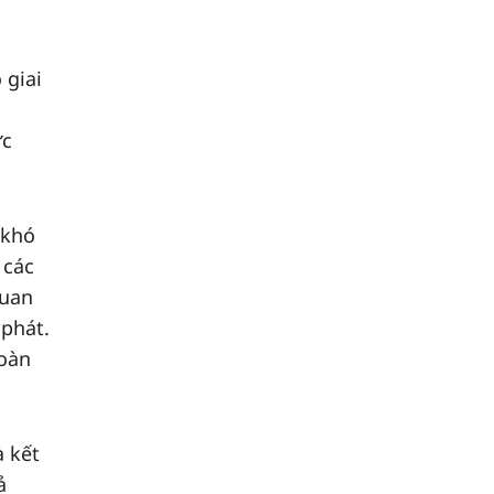
 giai
ức
 khó
 các
quan
 phát.
toàn
à kết
ả