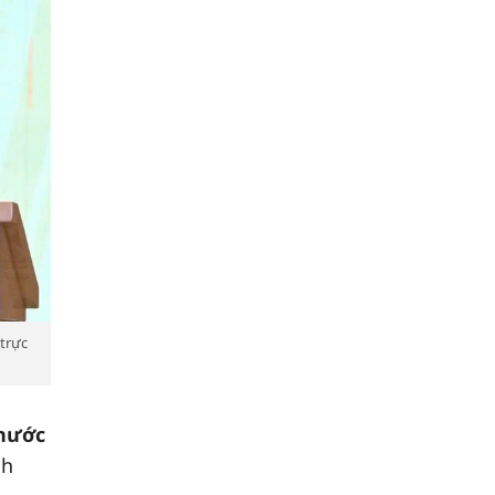
 trực
 nước
nh