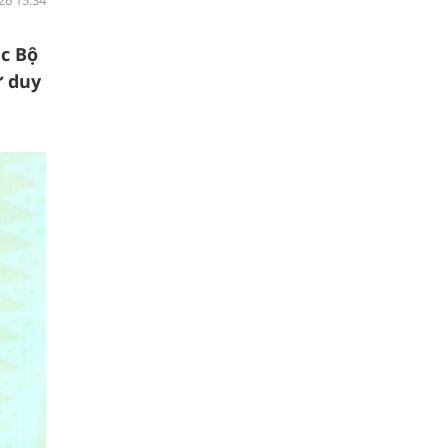
26 15:34
ác Bộ
ư duy