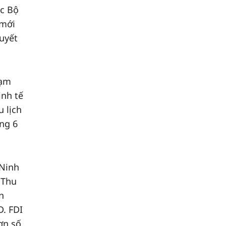
ác Bộ
 mới
quyết
lạm
inh tế
u lịch
ng 6
 Ninh
 Thu
n
D. FDI
ơn số