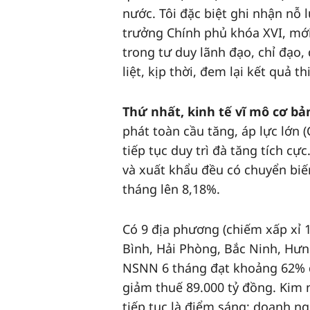
nước. Tôi đặc biệt ghi nhận nỗ
trưởng Chính phủ khóa XVI, mớ
trong tư duy lãnh đạo, chỉ đạo,
liệt, kịp thời, đem lại kết quả t
Thứ nhất
, kinh tế vĩ mô cơ b
phát toàn cầu tăng, áp lực lớn 
tiếp tục duy trì đà tăng tích cự
và xuất khẩu đều có chuyển biế
tháng lên 8,18%.
Có 9 địa phương (chiếm xấp xỉ 
Bình, Hải Phòng, Bắc Ninh, Hưn
NSNN 6 tháng đạt khoảng 62% dự
giảm thuế 89.000 tỷ đồng. Kim 
tiếp tục là điểm sáng; doanh n