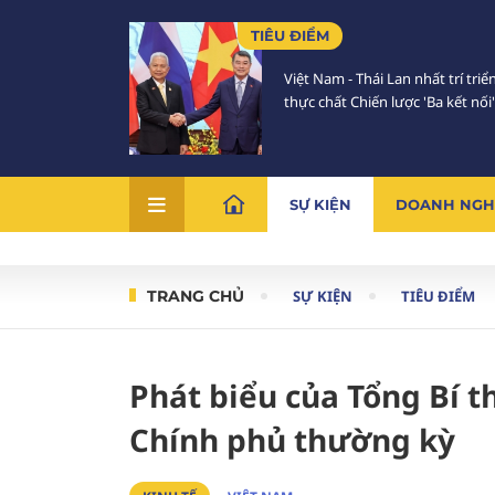
TIÊU ĐIỂM
Việt Nam - Thái Lan nhất trí triể
thực chất Chiến lược 'Ba kết nối'
SỰ KIỆN
DOANH NGH
TRANG CHỦ
SỰ KIỆN
TIÊU ĐIỂM
Phát biểu của Tổng Bí t
Chính phủ thường kỳ