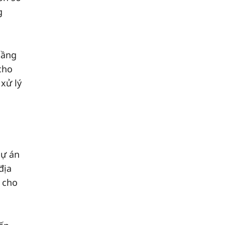
g
tầng
cho
 xử lý
dự án
địa
 cho