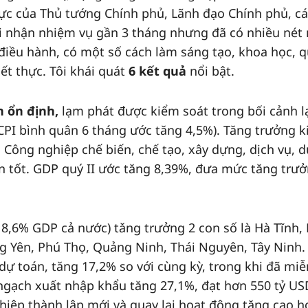
 lực của Thủ tướng Chính phủ, Lãnh đạo Chính phủ, c
i nhận nhiệm vụ gần 3 tháng nhưng đã có nhiều nét
 điều hành, có một số cách làm sáng tạo, khoa học, 
hiết thực. Tôi khái quát
6 kết quả
nổi bật.
ản ổn định,
lạm phát được kiểm soát trong bối cảnh 
(CPI bình quân 6 tháng ước tăng 4,5%). Tăng trưởng k
c. Công nghiệp chế biến, chế tạo, xây dựng, dịch vụ, d
n tốt. GDP quý II ước tăng 8,39%, đưa mức tăng trưở
18,6% GDP cả nước) tǎng trưởng 2 con số là Hà Tĩnh,
g Yên, Phú Thọ, Quảng Ninh, Thái Nguyên, Tây Ninh.
 toán, tăng 17,2% so với cùng kỳ, trong khi đã miễ
ngạch xuất nhập khẩu tăng 27,1%, đạt hơn 550 tỷ US
ghiệp thành lập mới và quay lại hoạt động tăng cao h