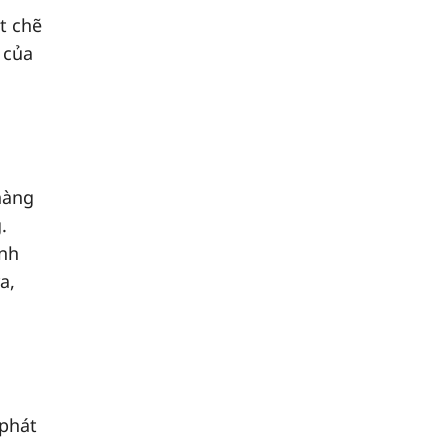
t chẽ
 của
hàng
.
inh
a,
 phát