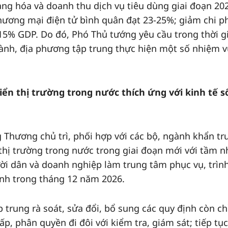
ng hóa và doanh thu dịch vụ tiêu dùng giai đoạn 202
hương mại điện tử bình quân đạt 23-25%; giảm chi p
15% GDP. Do đó, Phó Thủ tướng yêu cầu trong thời g
ành, địa phương tập trung thực hiện một số nhiệm 
iển thị trường trong nước thích ứng với kinh tế s
Thương chủ trì, phối hợp với các bộ, ngành khẩn t
thị trường trong nước trong giai đoạn mới với tầm n
ười dân và doanh nghiệp làm trung tâm phục vụ, trìn
nh trong tháng 12 năm 2026.
 trung rà soát, sửa đổi, bổ sung các quy định còn c
p, phân quyền đi đôi với kiểm tra, giám sát; tiếp tục