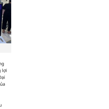
ng
 lợi
Đại
của
u