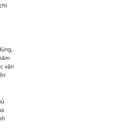
chi
dùng,
 năm
ộc vận
ến
hủ
ua
nh