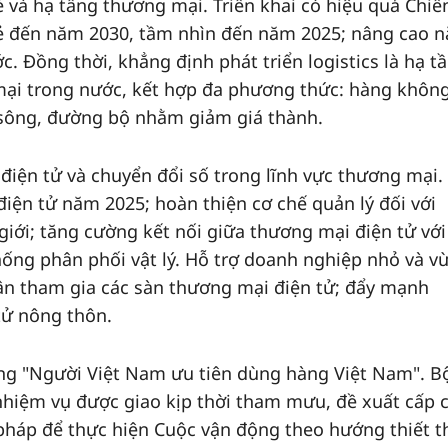
ẻ và hạ tầng thương mại. Triển khai có hiệu quả Chiế
 lẻ đến năm 2030, tầm nhìn đến năm 2025; nâng cao 
. Đồng thời, khẳng định phát triển logistics là hạ t
ại trong nước, kết hợp đa phương thức: hàng không
sông, đường bộ nhằm giảm giá thành.
ện tử và chuyển đổi số trong lĩnh vực thương mại. 
iện tử năm 2025; hoàn thiện cơ chế quản lý đối với
giới; tăng cường kết nối giữa thương mại điện tử với
thống phân phối vật lý. Hỗ trợ doanh nghiệp nhỏ và v
ân tham gia các sàn thương mại điện tử; đẩy mạnh
tử nông thôn.
ng "Người Việt Nam ưu tiên dùng hàng Việt Nam". B
hiệm vụ được giao kịp thời tham mưu, đề xuất cấp 
pháp để thực hiện Cuộc vận động theo hướng thiết t