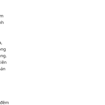
em
nh
a,
ong
ùng.
tiên
bán
n đêm