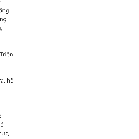
n
năng
ầng
,
Triển
ừa, hộ
ộ
có
hực,