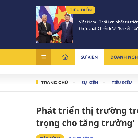
TIÊU ĐIỂM
Việt Nam - Thái Lan nhất trí triể
thực chất Chiến lược 'Ba kết nối'
SỰ KIỆN
DOANH NGH
TRANG CHỦ
SỰ KIỆN
TIÊU ĐIỂM
Phát triển thị trường 
trọng cho tăng trưởng'