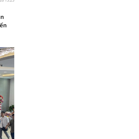
26 15:25
ận
iển