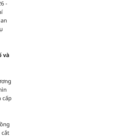
6 -
hí
ian
vụ
ố và
rương
hìn
h cấp
hồng
 cắt