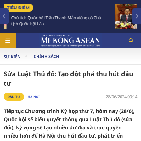
TIÊU ĐIỂM
Chủ
Chủ tịch Quốc hội Lào luôn dành tình cảm sâu
đậm đối với Việt Nam
CHÍNH SÁCH
SỰ KIỆN
Sửa Luật Thủ đô: Tạo đột phá thu hút đầu
tư
28/06/2024 09:14
ĐẦU TƯ
HÀ NỘI
Tiếp tục Chương trình Kỳ họp thứ 7, hôm nay (28/6),
Quốc hội sẽ biểu quyết thông qua Luật Thủ đô (sửa
đổi), kỳ vọng sẽ tạo nhiều dư địa và trao quyền
nhiều hơn để Hà Nội thu hút đầu tư, phát triển