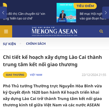
TIÊU ĐIỂM
Bế mạc Hội nghị Ngoại giao 33: Đối ngoại bước
vào giai đoạn hành động mới
CHÍNH SÁCH
SỰ KIỆN
Chi tiết kế hoạch xây dựng Lào Cai thành
trung tâm kết nối giao thương
22/12/2024 21:55
GIAO THƯƠNG
VIỆT NAM
Phó Thủ tướng Thường trực Nguyễn Hòa Bình vừa
ký Quyết định 1620 ban hành Kế hoạch triển khai
xây dựng Lào Cai trở thành Trung tâm kết nối giao
thương kinh tế giữa Việt Nam và các nước ASEAN