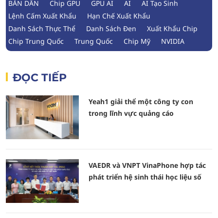
BÁN DẪN
Chip GPU
GPU AI
AI
AI Tạo Sinh
Lệnh Cấm Xuất Khẩu
Hạn Chế Xuất Khẩu
Danh Sách Thực Thể
Danh Sách Đen
Xuất Khẩu Chip
Chip Trung Quốc
Trung Quốc
Chip Mỹ
NVIDIA
ĐỌC TIẾP
Yeah1 giải thể một công ty con
trong lĩnh vực quảng cáo
VAEDR và VNPT VinaPhone hợp tác
phát triển hệ sinh thái học liệu số