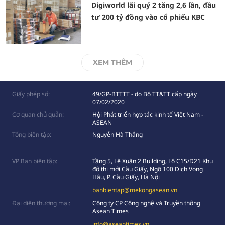
Digiworld lãi quý 2 tăng 2,6 lần, đầu
tư 200 tỷ đồng vào cổ phiếu KBC
XEM THÊM
Giấy phép số:
49/GP-BTTTT - do Bộ TT&TT cấp ngày
07/02/2020
Cơ quan chủ quản:
Hội Phát triển hợp tác kinh tế Việt Nam -
ASEAN
Tổng biên tập:
Nguyễn Hà Thắng
VP Ban biên tập:
Tầng 5, Lê Xuân 2 Building, Lô C15/D21 Khu
đô thị mới Cầu Giấy, Ngõ 100 Dịch Vọng
Hâụ, P. Cầu Giấy, Hà Nội
banbientap@mekongasean.vn
Đại diện thương mại:
Công ty CP Công nghệ và Truyền thông
Asean Times
info@aseantimes.vn