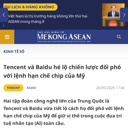
CHÍNH SÁCH
hai
Tạo khuôn khổ pháp lý ổn định, đột phá để phát
triển các đô thị lớn
KINH TẾ SỐ
Tencent và Baidu hé lộ chiến lược đối phó
với lệnh hạn chế chip của Mỹ
26/05/2025 17:46
TENCENT
BAIDU
Hai tập đoàn công nghệ lớn của Trung Quốc là
Tencent và Baidu vừa tiết lộ cách họ đối phó với lệnh
hạn chế chip của Mỹ để giữ vị thế trong cuộc đua trí
tuệ nhân tạo (AI) toàn cầu.