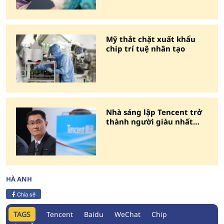
Mỹ thắt chặt xuất khẩu
chip trí tuệ nhân tạo
Nhà sáng lập Tencent trở
thành người giàu nhất
Trung Quốc
HÀ ANH
Chia sẻ
TAGS
Tencent
Baidu
WeChat
Chip