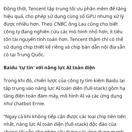
Đồng thời, Tencent tập trung tối ưu phần mềm để tăng
hiệu quả, cho phép sử dụng cùng số GPU nhưng xử lý
được nhiều hơn. Theo
CNBC
, ông Lau cũng cho biết
công ty đang nghiên cứu các mô hình nhỏ hơn, ít tiêu
tốn tài nguyên tính toán hơn. Tencent thậm chí có thể
sử dụng chip thiết kế riêng và chip bán dẫn nội địa sẵn
có tại Trung Quốc.
Baidu 'tự tin' với năng lực AI toàn diện
Trong khi đó, chiến lược của công ty tìm kiếm Baidu lại
tập trung vào năng lực AI toàn diện (full-stack) gồm hạ
tầng điện toán đám mây, mô hình AI và các ứng dụng
như chatbot Ernie.
“Ngay cả khi không tiếp cận được các loại chip tiên tiến
nhất, năng lực AI toàn diện (full-stack) độc đáo của
chúng tôi vẫn cho phép xây dựng các ứng dụng mạnh