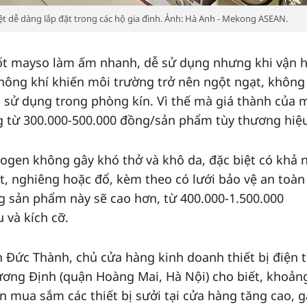
iệt dễ dàng lắp đặt trong các hộ gia đình. Ảnh: Hà Anh - Mekong ASEAN.
đốt mayso làm ấm nhanh, dễ sử dụng nhưng khi vận 
hông khí khiến môi trường trở nên ngột ngạt, không
 sử dụng trong phòng kín. Vì thế mà giá thành của 
g từ 300.000-500.000 đồng/sản phẩm tùy thương hiệu
alogen không gây khó thở và khô da, đặc biệt có khả 
t, nghiêng hoặc đổ, kèm theo có lưới bảo vệ an toàn
 sản phẩm này sẽ cao hơn, từ 400.000-1.500.000
 và kích cỡ.
h Đức Thành, chủ cửa hàng kinh doanh thiết bị điện t
rương Định (quận Hoàng Mai, Hà Nội) cho biết, khoả
ến mua sắm các thiết bị sưởi tại cửa hàng tăng cao, 