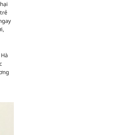
 hại
trẻ
 ngay
i,
i Hà
c
ương