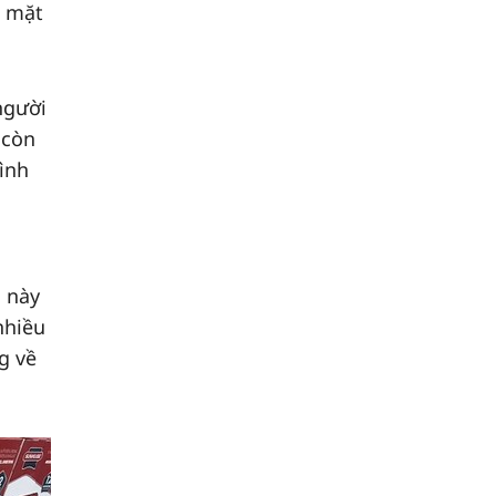
ố mặt
người
 còn
ình
ị này
nhiều
g về