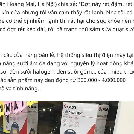
ận Hoàng Mai, Hà Nội) chia sẻ: "Đợt này rét đậm, rét
kín cửa nhưng tôi vẫn cảm thấy rất lạnh. Nhà tôi có 
ể cơ thể bị nhiễm lạnh thì rất hại cho sức khỏe nên
có đợt rét kéo dài, tôi đã tranh thủ sắm sửa quạt sưở
i các cửa hàng bán lẻ, hệ thống siêu thị điện máy tạ
ính năng sưởi ấm đa dạng với nguyên lý hoạt động khá
so, đèn sưởi halogen, đèn sưởi gốm... của nhiều th
các sản phẩm này dao động từ 300.000 - 4.000.000
ã và tính năng.