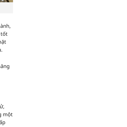
hành,
 tốt
mặt
.
năng
ử,
ng một
gấp