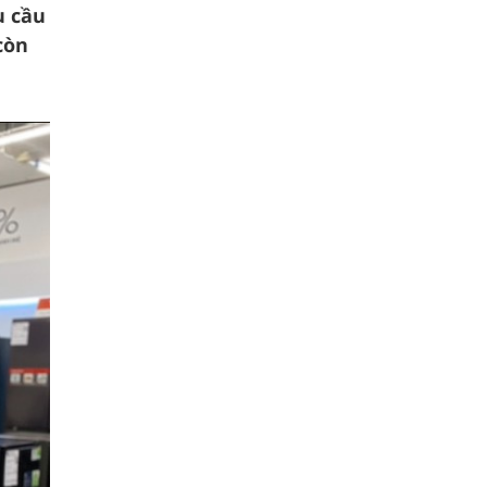
u cầu
còn