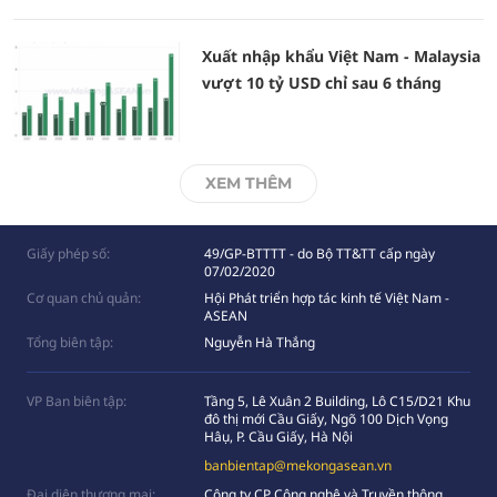
Xuất nhập khẩu Việt Nam - Malaysia
vượt 10 tỷ USD chỉ sau 6 tháng
XEM THÊM
Giấy phép số:
49/GP-BTTTT - do Bộ TT&TT cấp ngày
07/02/2020
Cơ quan chủ quản:
Hội Phát triển hợp tác kinh tế Việt Nam -
ASEAN
Tổng biên tập:
Nguyễn Hà Thắng
VP Ban biên tập:
Tầng 5, Lê Xuân 2 Building, Lô C15/D21 Khu
đô thị mới Cầu Giấy, Ngõ 100 Dịch Vọng
Hâụ, P. Cầu Giấy, Hà Nội
banbientap@mekongasean.vn
Đại diện thương mại:
Công ty CP Công nghệ và Truyền thông