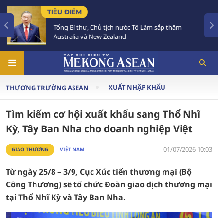
TIÊU ĐIỂM
Tổng Bí thư, Chủ tịch nước Tô Lâm sắp thăm
Australia và New Zealand
XUẤT NHẬP KHẨU
THƯƠNG TRƯỜNG ASEAN
Tìm kiếm cơ hội xuất khẩu sang Thổ Nhĩ
Kỳ, Tây Ban Nha cho doanh nghiệp Việt
01/07/2026 10:03
GIAO THƯƠNG
VIỆT NAM
Từ ngày 25/8 – 3/9, Cục Xúc tiến thương mại (Bộ
Công Thương) sẽ tổ chức Đoàn giao dịch thương mại
tại Thổ Nhĩ Kỳ và Tây Ban Nha.