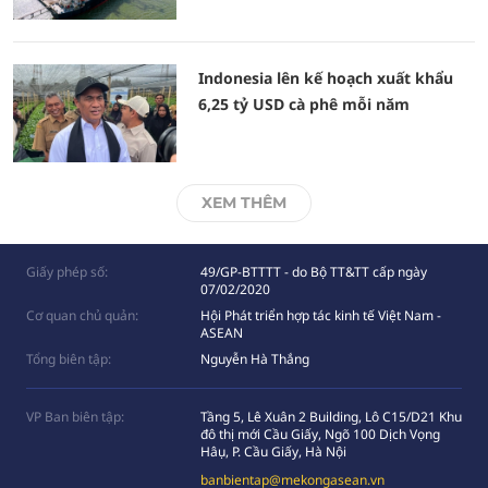
Indonesia lên kế hoạch xuất khẩu
6,25 tỷ USD cà phê mỗi năm
XEM THÊM
Giấy phép số:
49/GP-BTTTT - do Bộ TT&TT cấp ngày
07/02/2020
Cơ quan chủ quản:
Hội Phát triển hợp tác kinh tế Việt Nam -
ASEAN
Tổng biên tập:
Nguyễn Hà Thắng
VP Ban biên tập:
Tầng 5, Lê Xuân 2 Building, Lô C15/D21 Khu
đô thị mới Cầu Giấy, Ngõ 100 Dịch Vọng
Hâụ, P. Cầu Giấy, Hà Nội
banbientap@mekongasean.vn