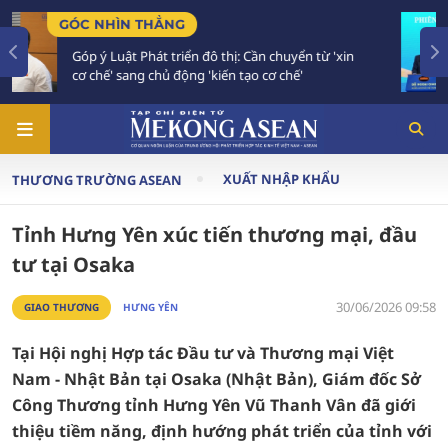
TIÊU ĐIỂM
 chuyển từ 'xin
Bế mạc Hội nghị Ngoại giao 33: Đối 
ơ chế'
vào giai đoạn hành động mới
XUẤT NHẬP KHẨU
THƯƠNG TRƯỜNG ASEAN
Tỉnh Hưng Yên xúc tiến thương mại, đầu
tư tại Osaka
30/06/2026 09:58
GIAO THƯƠNG
HƯNG YÊN
Tại Hội nghị Hợp tác Đầu tư và Thương mại Việt
Nam - Nhật Bản tại Osaka (Nhật Bản), Giám đốc Sở
Công Thương tỉnh Hưng Yên Vũ Thanh Vân đã giới
thiệu tiềm năng, định hướng phát triển của tỉnh với