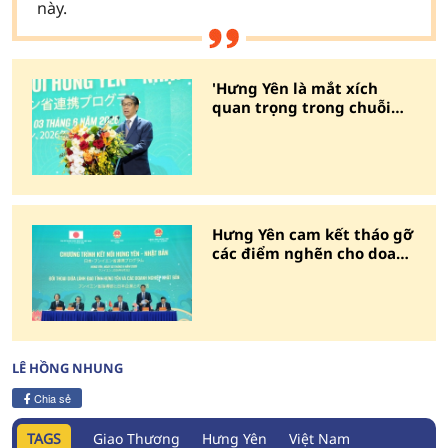
này.
'Hưng Yên là mắt xích
quan trọng trong chuỗi
cung ứng của doanh
nghiệp Nhật'
Hưng Yên cam kết tháo gỡ
các điểm nghẽn cho doanh
nghiệp Nhật Bản
LÊ HỒNG NHUNG
Chia sẻ
TAGS
Giao Thương
Hưng Yên
Việt Nam