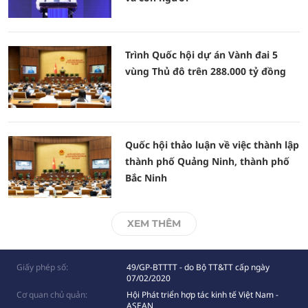
Trình Quốc hội dự án Vành đai 5
vùng Thủ đô trên 288.000 tỷ đồng
Quốc hội thảo luận về việc thành lập
thành phố Quảng Ninh, thành phố
Bắc Ninh
XEM THÊM
Giấy phép số:
49/GP-BTTTT - do Bộ TT&TT cấp ngày
07/02/2020
Cơ quan chủ quản:
Hội Phát triển hợp tác kinh tế Việt Nam -
ASEAN