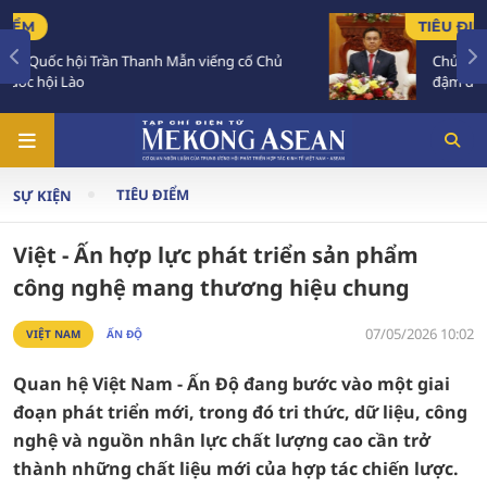
TIÊU ĐIỂM
Chủ tịch Quốc hội Lào luôn dành tình cảm sâu
đậm đối với Việt Nam
TIÊU ĐIỂM
SỰ KIỆN
Việt - Ấn hợp lực phát triển sản phẩm
công nghệ mang thương hiệu chung
07/05/2026 10:02
VIỆT NAM
ẤN ĐỘ
Quan hệ Việt Nam - Ấn Độ đang bước vào một giai
đoạn phát triển mới, trong đó tri thức, dữ liệu, công
nghệ và nguồn nhân lực chất lượng cao cần trở
thành những chất liệu mới của hợp tác chiến lược.