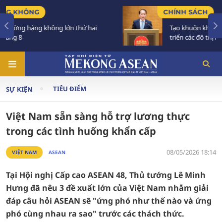
CHÍNH SÁCH
Tạo khuôn khổ pháp lý ổn định, đột phá để phát
triển các đô thị lớn
TIÊU ĐIỂM
SỰ KIỆN
Việt Nam sẵn sàng hỗ trợ lương thực
trong các tình huống khẩn cấp
08/05/2026 18:14
VIỆT NAM
ASEAN
Tại Hội nghị Cấp cao ASEAN 48, Thủ tướng Lê Minh
Hưng đã nêu 3 đề xuất lớn của Việt Nam nhằm giải
đáp câu hỏi ASEAN sẽ "ứng phó như thế nào và ứng
phó cùng nhau ra sao" trước các thách thức.