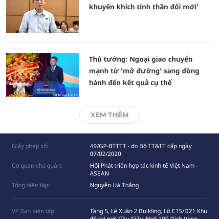
khuyến khích tinh thần đổi mới'
Thủ tướng: Ngoại giao chuyển
mạnh từ 'mở đường' sang đồng
hành đến kết quả cụ thể
XEM THÊM
Giấy phép số:
49/GP-BTTTT - do Bộ TT&TT cấp ngày
07/02/2020
Cơ quan chủ quản:
Hội Phát triển hợp tác kinh tế Việt Nam -
ASEAN
Tổng biên tập:
Nguyễn Hà Thắng
VP Ban biên tập:
Tầng 5, Lê Xuân 2 Building, Lô C15/D21 Khu
đô thị mới Cầu Giấy, Ngõ 100 Dịch Vọng