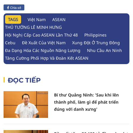
Chia sẻ
TAGS
Việt Nam
ASEAN
THỦ TƯỚNG LÊ MINH HƯNG
Hội Nghị Cấp Cao ASEAN Lần Thứ 48
Philippines
Cebu
Đề Xuất Của Việt Nam
Xung Đột Ở Trung Đông
Đa Dạng Hóa Các Nguồn Năng Lượng
Nhu Cầu An Ninh
Tăng Cường Phối Hợp Và Đoàn Kết ASEAN
ĐỌC TIẾP
Bí thư Quảng Ninh: 'Sau khi lên
thành phố, làm gì để phát triển
đúng với danh xưng'