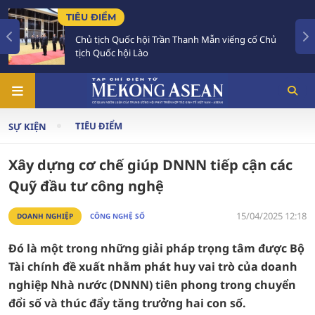
TIÊU ĐIỂM
ội Trần Thanh Mẫn viếng cố Chủ
Chủ tịch Quốc hội L
ào
đậm đối với Việt N
TIÊU ĐIỂM
SỰ KIỆN
Xây dựng cơ chế giúp DNNN tiếp cận các
Quỹ đầu tư công nghệ
15/04/2025 12:18
DOANH NGHIỆP
CÔNG NGHỆ SỐ
Đó là một trong những giải pháp trọng tâm được Bộ
Tài chính đề xuất nhằm phát huy vai trò của doanh
nghiệp Nhà nước (DNNN) tiên phong trong chuyển
đổi số và thúc đẩy tăng trưởng hai con số.