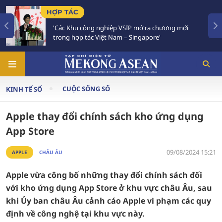
HỢP TÁC
'Các Khu công nghiệp VSIP mở ra chương mới
trong hợp tác Việt Nam – Singapore'
CUỘC SỐNG SỐ
KINH TẾ SỐ
Apple thay đổi chính sách kho ứng dụng
App Store
09/08/2024 15:21
APPLE
CHÂU ÂU
Apple vừa công bố những thay đổi chính sách đối
với kho ứng dụng App Store ở khu vực châu Âu, sau
khi Ủy ban châu Âu cảnh cáo Apple vi phạm các quy
định về công nghệ tại khu vực này.