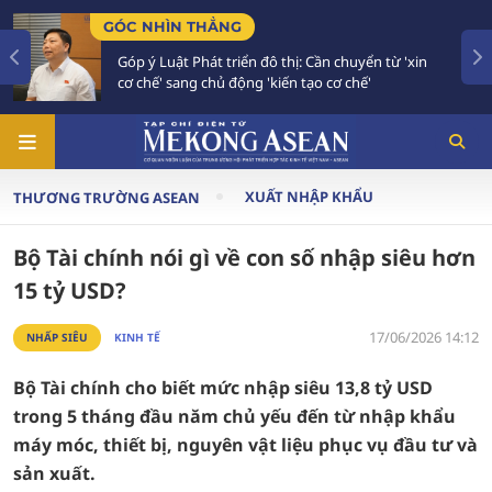
GÓC NHÌN THẲNG
TIÊ
Góp ý Luật Phát triển đô thị: Cần chuyển từ 'xin
Bế
cơ chế' sang chủ động 'kiến tạo cơ chế'
và
XUẤT NHẬP KHẨU
THƯƠNG TRƯỜNG ASEAN
Bộ Tài chính nói gì về con số nhập siêu hơn
15 tỷ USD?
17/06/2026 14:12
NHẤP SIÊU
KINH TẾ
Bộ Tài chính cho biết mức nhập siêu 13,8 tỷ USD
trong 5 tháng đầu năm chủ yếu đến từ nhập khẩu
máy móc, thiết bị, nguyên vật liệu phục vụ đầu tư và
sản xuất.