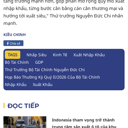
tăng trưởng mạnh hơn, góp phần mở rộng quy mô xuất
nhập khẩu, từng bước cân bằng cán cân thương mại và
hướng tới xuất siêu," Thứ trưởng Nguyễn Đức Chi nhấn
mạnh.
KIỀU CHINH
Chia sẻ
TAGS
Nhấp Siêu
Kinh Tế
Xuất Nhập Khẩu
Bộ Tài Chính
GDP
Thứ Trưởng Bộ Tài Chính Nguyễn Đức Chi
Họp Báo Thường Kỳ Quý II/2026 Của Bộ Tài Chính
Nhập Khẩu
Xuất Khẩu
ĐỌC TIẾP
Indonesia tham vọng trở thành
trung tâm sản xuất ô tô của khu