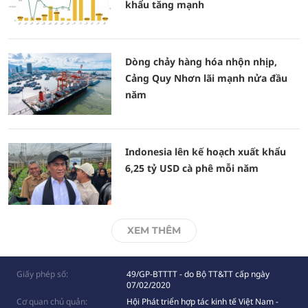
khẩu tăng mạnh
Dòng chảy hàng hóa nhộn nhịp,
Cảng Quy Nhơn lãi mạnh nửa đầu
năm
Indonesia lên kế hoạch xuất khẩu
6,25 tỷ USD cà phê mỗi năm
XEM THÊM
Giấy phép số:
49/GP-BTTTT - do Bộ TT&TT cấp ngày
07/02/2020
Cơ quan chủ quản:
Hội Phát triển hợp tác kinh tế Việt Nam -