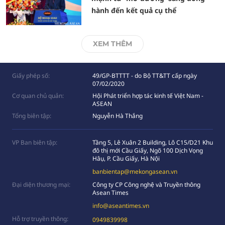
hành đến kết quả cụ thể
XEM THÊM
Giấy phép số:
49/GP-BTTTT - do Bộ TT&TT cấp ngày
07/02/2020
Cơ quan chủ quản:
Hội Phát triển hợp tác kinh tế Việt Nam -
ASEAN
Tổng biên tập:
Nguyễn Hà Thắng
VP Ban biên tập:
Tầng 5, Lê Xuân 2 Building, Lô C15/D21 Khu
đô thị mới Cầu Giấy, Ngõ 100 Dịch Vọng
Hâụ, P. Cầu Giấy, Hà Nội
banbientap@mekongasean.vn
Đại diện thương mại:
Công ty CP Công nghệ và Truyền thông
Asean Times
info@aseantimes.vn
Hỗ trợ truyền thông:
0949839998