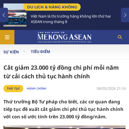
LỊCH & HÀNG KHÔNG
CHÍNH 
̣t Nam là thị trường hàng không lớn thứ hai
Tạo kh
EAN trong tháng 8
triển c
TIÊU ĐIỂM
SỰ KIỆN
Cắt giảm 23.000 tỷ đồng chi phí mỗi năm
từ cải cách thủ tục hành chính
04/05/2026 21:14
THỦ TỤC
HÀNH CHÍNH
Thứ trưởng Bộ Tư pháp cho biết, các cơ quan đang
tiếp tục đề xuất cắt giảm chi phí thủ tục hành chính
với con số ước tính trên 23.000 tỷ đồng/năm.