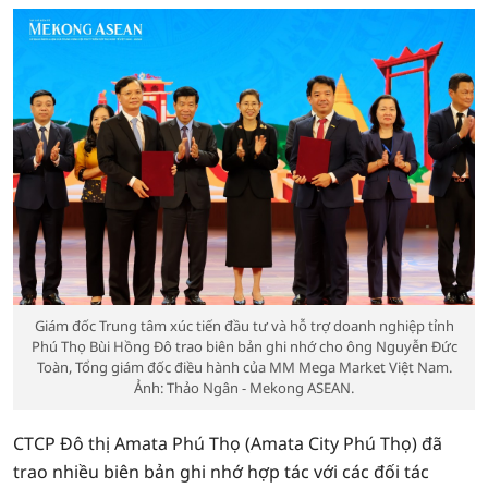
Giám đốc Trung tâm xúc tiến đầu tư và hỗ trợ doanh nghiệp tỉnh
Phú Thọ Bùi Hồng Đô trao biên bản ghi nhớ cho ông Nguyễn Đức
Toàn, Tổng giám đốc điều hành của MM Mega Market Việt Nam.
Ảnh: Thảo Ngân - Mekong ASEAN.
CTCP Đô thị Amata Phú Thọ (Amata City Phú Thọ) đã
trao nhiều biên bản ghi nhớ hợp tác với các đối tác