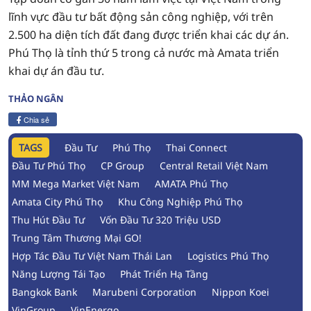
lĩnh vực đầu tư bất động sản công nghiệp, với trên
2.500 ha diện tích đất đang được triển khai các dự án.
Phú Thọ là tỉnh thứ 5 trong cả nước mà Amata triển
khai dự án đầu tư.
THẢO NGÂN
Chia sẻ
TAGS
Đầu Tư
Phú Thọ
Thai Connect
Đầu Tư Phú Thọ
CP Group
Central Retail Việt Nam
MM Mega Market Việt Nam
AMATA Phú Thọ
Amata City Phú Thọ
Khu Công Nghiệp Phú Thọ
Thu Hút Đầu Tư
Vốn Đầu Tư 320 Triệu USD
Trung Tâm Thương Mại GO!
Hợp Tác Đầu Tư Việt Nam Thái Lan
Logistics Phú Thọ
Năng Lượng Tái Tạo
Phát Triển Hạ Tầng
Bangkok Bank
Marubeni Corporation
Nippon Koei
VinGroup
VinEnergo