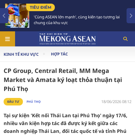
TIÊU ĐIỂM
'Cùng ASEAN lớn mạnh', cùng kiến tạo tương lai
chung của khu vực
HỢP TÁC
KINH TẾ KHU VỰC
CP Group, Central Retail, MM Mega
Market và Amata ký loạt thỏa thuận tại
Phú Thọ
18/06/2026 08:12
ĐẦU TƯ
PHÚ THỌ
Tại sự kiện 'Kết nối Thái Lan tại Phú Thọ' ngày 17/6,
nhiều văn kiện hợp tác đã được ký kết giữa các
doanh nghiệp Thái Lan, đối tác quốc tế và tỉnh Phú