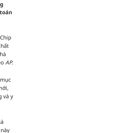
ng
 toán
 Chip
chất
nhà
heo
AP.
i mục
mới,
 và y
hà
 này