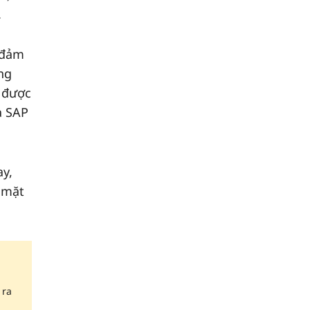
.
 đảm
ng
y được
a SAP
y,
ề mặt
 ra