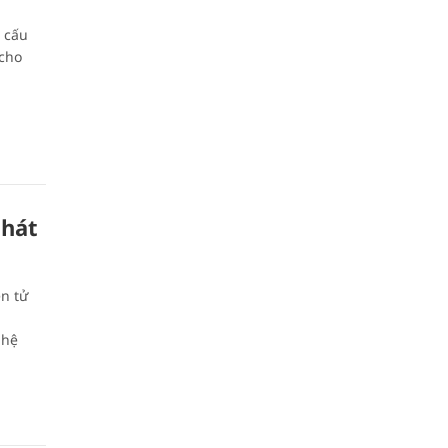
 cấu
 cho
phát
ện tử
 hệ