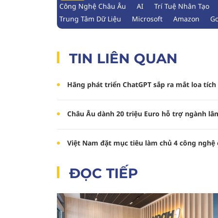
Công Nghệ Châu Âu
AI
Trí Tuệ Nhân Tạo
Trung Tâm Dữ Liệu
Microsoft
Amazon
Go
TIN LIÊN QUAN
Hãng phát triển ChatGPT sắp ra mắt loa tích
Châu Âu dành 20 triệu Euro hỗ trợ ngành l
Việt Nam đặt mục tiêu làm chủ 4 công nghệ
ĐỌC TIẾP