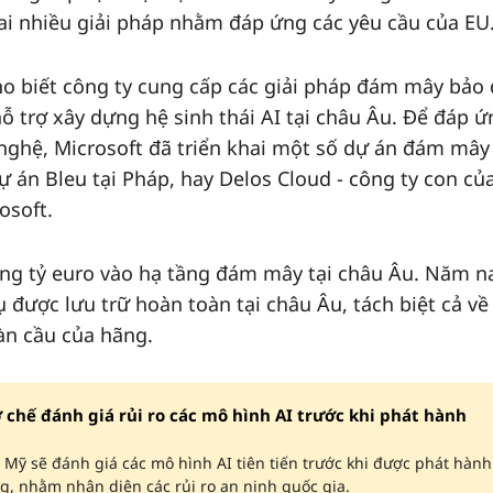
hai nhiều giải pháp nhằm đáp ứng các yêu cầu của EU
ho biết công ty cung cấp các giải pháp đám mây bảo
ỗ trợ xây dựng hệ sinh thái AI tại châu Âu. Để đáp ứ
nghệ, Microsoft đã triển khai một số dự án đám mâ
 án Bleu tại Pháp, hay Delos Cloud - công ty con củ
osoft.
ng tỷ euro vào hạ tầng đám mây tại châu Âu. Năm na
 được lưu trữ hoàn toàn tại châu Âu, tách biệt cả v
oàn cầu của hãng.
 chế đánh giá rủi ro các mô hình AI trước khi phát hành
Mỹ sẽ đánh giá các mô hình AI tiên tiến trước khi được phát hành
, nhằm nhận diện các rủi ro an ninh quốc gia.