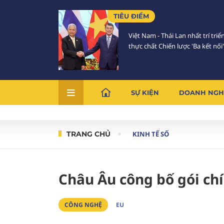
TIÊU ĐIỂM
Việt Nam - Thái Lan nhất trí triể
thực chất Chiến lược 'Ba kết nối'
SỰ KIỆN
DOANH NGH
TRANG CHỦ
KINH TẾ SỐ
Châu Âu công bố gói ch
CÔNG NGHỆ
EU