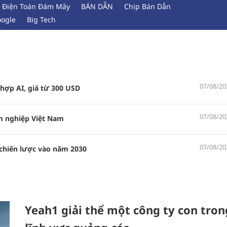
Điện Toán Đám Mây
BÁN DẪN
Chip Bán Dẫn
ogle
Big Tech
07/08/20
 hợp AI, giá từ 300 USD
07/08/20
âm nghiệp Việt Nam
07/08/20
 chiến lược vào năm 2030
Yeah1 giải thể một công ty con tron