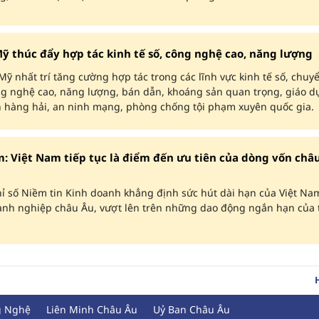
ỹ thúc đẩy hợp tác kinh tế số, công nghệ cao, năng lượng
ỹ nhất trí tăng cường hợp tác trong các lĩnh vực kinh tế số, chuy
ng nghệ cao, năng lượng, bán dẫn, khoáng sản quan trọng, giáo dụ
nh hàng hải, an ninh mạng, phòng chống tội phạm xuyên quốc gia.
: Việt Nam tiếp tục là điểm đến ưu tiên của dòng vốn châ
ỉ số Niềm tin Kinh doanh khẳng định sức hút dài hạn của Việt Na
oanh nghiệp châu Âu, vượt lên trên những dao động ngắn hạn của 
g Nghệ
Liên Minh Châu Âu
Uỷ Ban Châu Âu