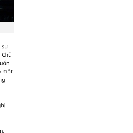
ề sự
ó Chủ
muốn
o một
ng
ghị
n,