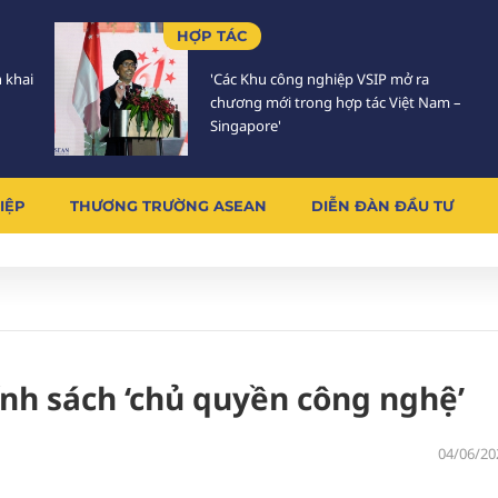
HỢP TÁC
n khai
'Các Khu công nghiệp VSIP mở ra
chương mới trong hợp tác Việt Nam –
Singapore'
IỆP
THƯƠNG TRƯỜNG ASEAN
DIỄN ĐÀN ĐẦU TƯ
ính sách ‘chủ quyền công nghệ’
04/06/20