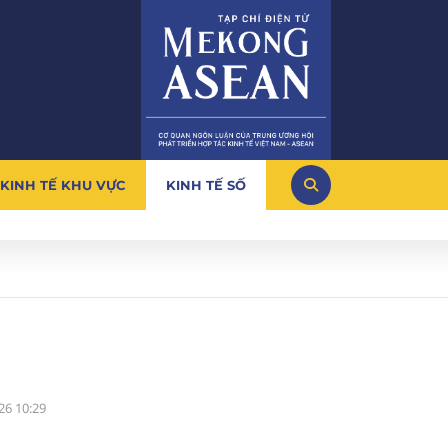
KINH TẾ KHU VỰC
KINH TẾ SỐ
26 10:29