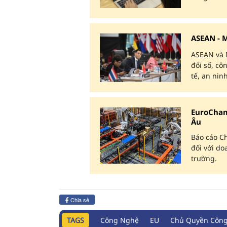
ASEAN - M
ASEAN và M
đổi số, cô
tế, an ni
EuroCham
Âu
Báo cáo Ch
đối với d
trường.
Chia sẻ
TAGS
Công Nghệ
EU
Chủ Quyền Côn