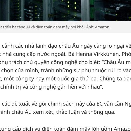
t triển hạ tầng AI và điện toán đám mây nội khối. Ảnh: Amazon.
i cảnh các nhà lãnh đạo châu Âu ngày càng lo ngại v
c nhà cung cấp nước ngoài. Bà Henna Virkkunen, Ph
 phụ trách chủ quyền công nghệ cho biết: “Châu Âu 
ựa chọn của mình, tránh những sự phụ thuộc rủi ro và
t, một công ty hay một quốc gia thứ ba. Chúng ta đa
chính trị và công nghệ gắn liền với nhau”.
c, các đề xuất về gói chính sách này của EC vẫn cần N
minh châu Âu xem xét, thảo luận và thông qua.
 cung cấp dịch vụ điện toán đám mây lớn gồm Amazo