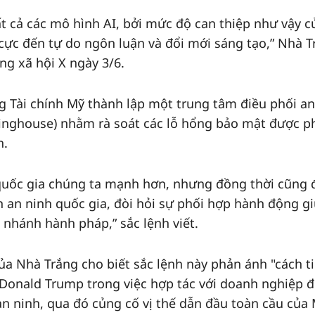
t cả các mô hình AI, bởi mức độ can thiệp như vậy c
 cực đến tự do ngôn luận và đổi mới sáng tạo,” Nhà T
ng xã hội X ngày 3/6.
g Tài chính Mỹ thành lập một trung tâm điều phối an
ringhouse) nhằm rà soát các lỗ hổng bảo mật được p
n.
p quốc gia chúng ta mạnh hơn, nhưng đồng thời cũng 
 an ninh quốc gia, đòi hỏi sự phối hợp hành động g
 nhánh hành pháp,” sắc lệnh viết.
ủa Nhà Trắng cho biết sắc lệnh này phản ánh "cách t
Donald Trump trong việc hợp tác với doanh nghiệp đ
an ninh, qua đó củng cố vị thế dẫn đầu toàn cầu của