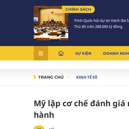
CHÍNH SÁCH
Trình Quốc hội dự án Vành đai 
Thủ đô trên 288.000 tỷ đồng
SỰ KIỆN
DOANH NGH
TRANG CHỦ
KINH TẾ SỐ
Mỹ lập cơ chế đánh giá 
hành