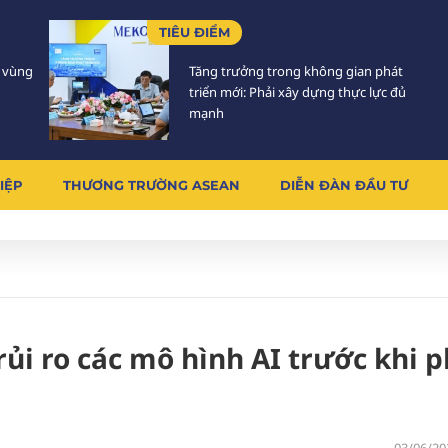
TIÊU ĐIỂM
5 vùng
Tăng trưởng trong không gian phát
triển mới: Phải xây dựng thực lực đủ
mạnh
IỆP
THƯƠNG TRƯỜNG ASEAN
DIỄN ĐÀN ĐẦU TƯ
rủi ro các mô hình AI trước khi 