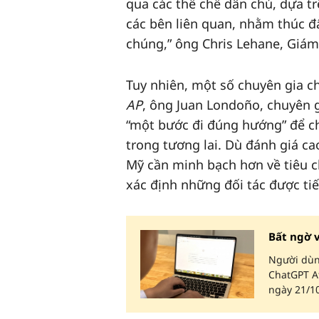
qua các thể chế dân chủ, dựa t
các bên liên quan, nhằm thúc đẩ
chúng,” ông Chris Lehane, Giám
Tuy nhiên, một số chuyên gia c
AP
, ông Juan Londoño, chuyên g
“một bước đi đúng hướng” để ch
trong tương lai. Dù đánh giá c
Mỹ cần minh bạch hơn về tiêu c
xác định những đối tác được ti
Bất ngờ 
Người dùng
ChatGPT At
ngày 21/10