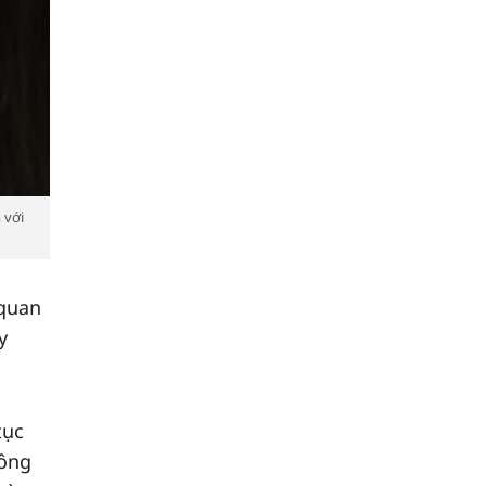
 với
 quan
y
tục
hông