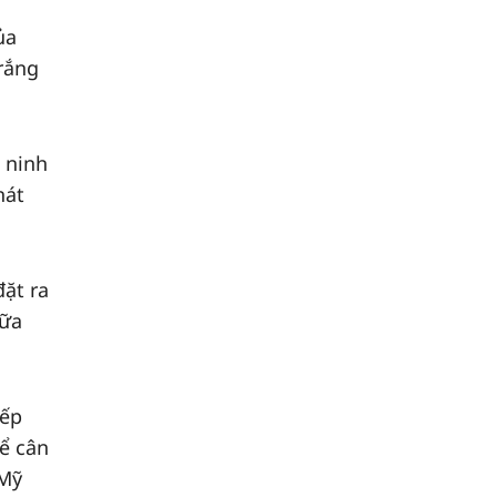
ủa
rắng
 ninh
hát
đặt ra
iữa
iếp
ể cân
 Mỹ