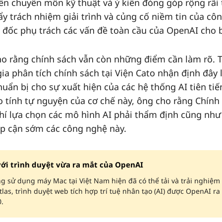
rên chuyên môn kỹ thuật và ý kiến đóng góp rộng rãi 
y trách nhiệm giải trình và củng cố niềm tin của cô
 đốc phụ trách các vấn đề toàn cầu của OpenAI cho b
ho rằng chính sách vẫn còn những điểm cần làm rõ. 
ia phân tích chính sách tại Viện Cato nhận định đây 
uẩn bị cho sự xuất hiện của các hệ thống AI tiên ti
ao tính tự nguyện của cơ chế này, ông cho rằng Chính
hí lựa chọn các mô hình AI phải thẩm định cũng như
ếp cận sớm các công nghệ này.
với trình duyệt vừa ra mắt của OpenAI
 sử dụng máy Mac tại Việt Nam hiện đã có thể tải và trải nghiệm
las, trình duyệt web tích hợp trí tuệ nhân tạo (AI) được OpenAI ra
.