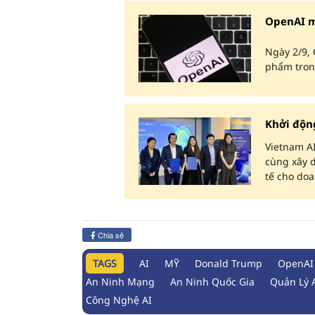
OpenAI m
Ngày 2/9, 
phẩm tron
Khởi độn
Vietnam AI
cùng xây d
tế cho do
Chia sẻ
TAGS
AI
MỸ
Donald Trump
OpenAI
An Ninh Mạng
An Ninh Quốc Gia
Quản Lý 
Công Nghệ AI