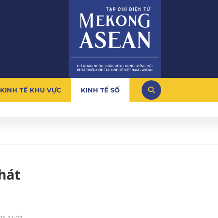
KINH TẾ KHU VỰC
KINH TẾ SỐ
phát