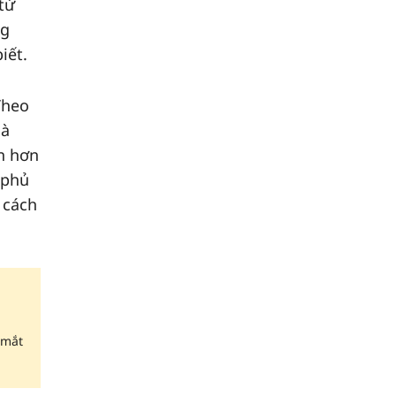
từ
ng
iết.
Theo
là
ến hơn
 phủ
 cách
 mắt