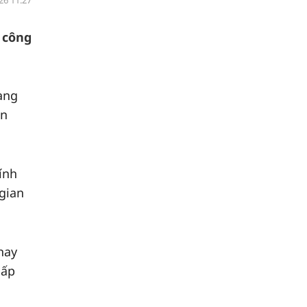
26 11:27
 công
ang
in
ính
 gian
hay
cấp