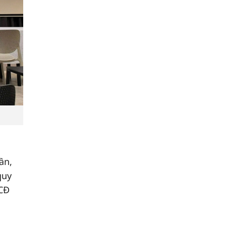
ần,
quy
ĐCĐ