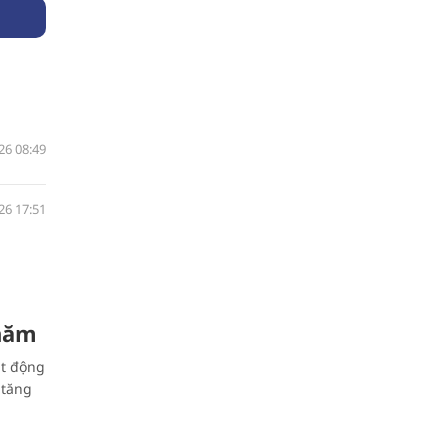
26 08:49
26 17:51
 năm
ạt động
 tăng