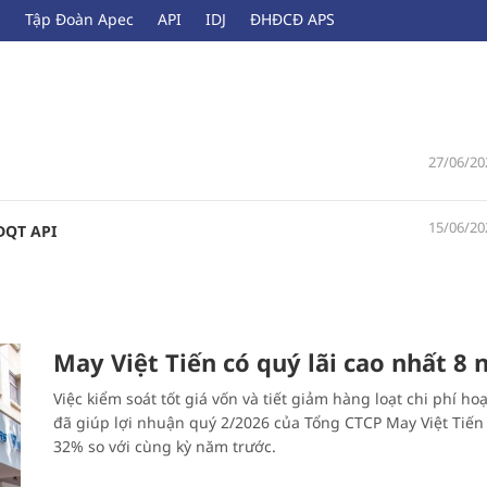
s
Tập Đoàn Apec
API
IDJ
ĐHĐCĐ APS
27/06/20
15/06/20
ĐQT API
May Việt Tiến có quý lãi cao nhất 8
Việc kiểm soát tốt giá vốn và tiết giảm hàng loạt chi phí ho
đã giúp lợi nhuận quý 2/2026 của Tổng CTCP May Việt Tiến
32% so với cùng kỳ năm trước.