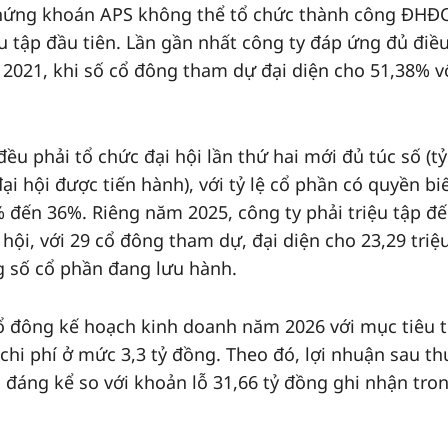
Chứng khoán APS không thể tổ chức thành công ĐHĐ
u tập đầu tiên. Lần gần nhất công ty đáp ứng đủ điều
m 2021, khi số cổ đông tham dự đại diện cho 51,38% 
u phải tổ chức đại hội lần thứ hai mới đủ túc số (tỷ
i hội được tiến hành), với tỷ lệ cổ phần có quyền bi
đến 36%. Riêng năm 2025, công ty phải triệu tập đế
 hội, với 29 cổ đông tham dự, đại diện cho 23,29 triệ
 số cổ phần đang lưu hành.
cổ đông kế hoạch kinh doanh năm 2026 với mục tiêu 
chi phí ở mức 3,3 tỷ đồng. Theo đó, lợi nhuận sau t
ện đáng kể so với khoản lỗ 31,66 tỷ đồng ghi nhận tro