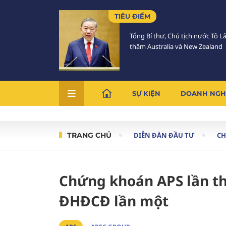
TIÊU ĐIỂM
Tổng Bí thư, Chủ tịch nước Tô 
thăm Australia và New Zealand
SỰ KIỆN
DOANH NGH
TRANG CHỦ
DIỄN ĐÀN ĐẦU TƯ
C
Chứng khoán APS lần thư
ĐHĐCĐ lần một