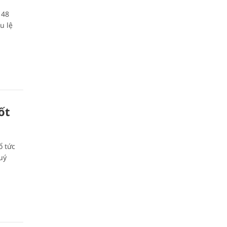
 48
u lệ
ốt
ổ tức
uý