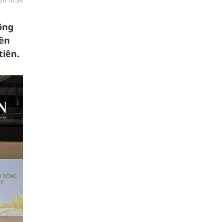
26 10:38
ông
iên
tiên.