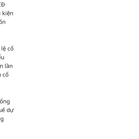
CĐ
 kiện
vốn
 lệ cổ
ểu
n lần
u cổ
tổng
huế dự
ng