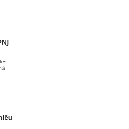
PNJ
lực
hối
hiếu