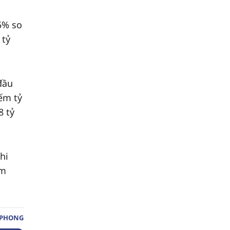
5% so
 tỷ
đầu
iếm tỷ
8 tỷ
hi
ểm
 PHONG