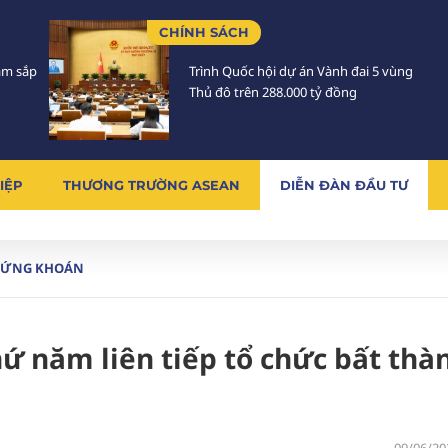
CHÍNH SÁCH
Lâm sắp
Trình Quốc hội dự án Vành đai 5 vùng
Thủ đô trên 288.000 tỷ đồng
IỆP
THƯƠNG TRƯỜNG ASEAN
DIỄN ĐÀN ĐẦU TƯ
HỨNG KHOÁN
́ năm liên tiếp tổ chức bất thà