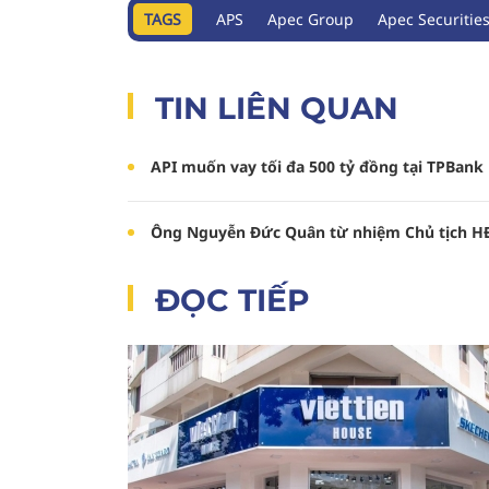
TAGS
APS
Apec Group
Apec Securitie
TIN LIÊN QUAN
API muốn vay tối đa 500 tỷ đồng tại TPBank
Ông Nguyễn Đức Quân từ nhiệm Chủ tịch H
ĐỌC TIẾP