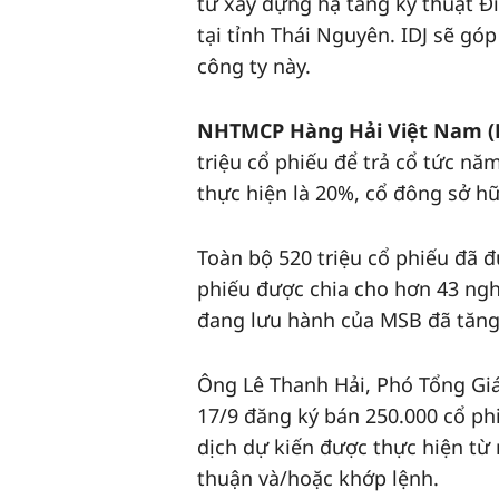
tư xây dựng hạ tầng kỹ thuật Đi
tại tỉnh Thái Nguyên. IDJ sẽ gó
công ty này.
NHTMCP Hàng Hải Việt Nam (
triệu cổ phiếu để trả cổ tức nă
thực hiện là 20%, cổ đông sở h
Toàn bộ 520 triệu cổ phiếu đã đ
phiếu được chia cho hơn 43 ngh
đang lưu hành của MSB đã tăng t
Ông Lê Thanh Hải, Phó Tổng G
17/9 đăng ký bán 250.000 cổ ph
dịch dự kiến được thực hiện từ
thuận và/hoặc khớp lệnh.