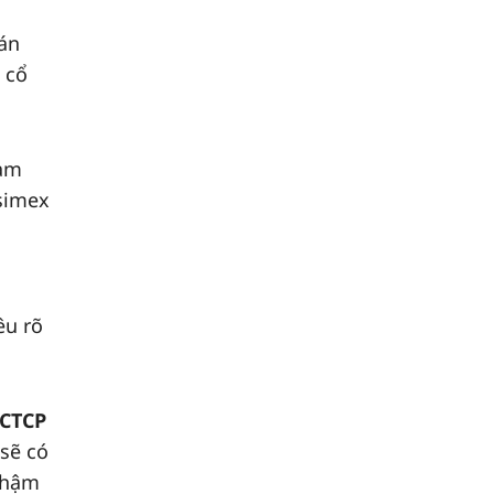
bán
 cổ
hạm
simex
êu rõ
CTCP
sẽ có
 chậm