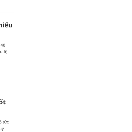
hiếu
 48
u lệ
ốt
ổ tức
uý