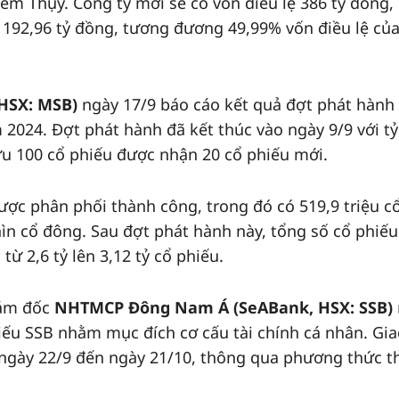
ềm Thụy. Công ty mới sẽ có vốn điều lệ 386 tỷ đồng,
p 192,96 tỷ đồng, tương đương 49,99% vốn điều lệ củ
HSX: MSB)
ngày 17/9 báo cáo kết quả đợt phát hành
m 2024. Đợt phát hành đã kết thúc vào ngày 9/9 với tỷ
ữu 100 cổ phiếu được nhận 20 cổ phiếu mới.
ược phân phối thành công, trong đó có 519,9 triệu c
ìn cổ đông. Sau đợt phát hành này, tổng số cổ phiếu
ừ 2,6 tỷ lên 3,12 tỷ cổ phiếu.
iám đốc
NHTMCP Đông Nam Á (SeABank, HSX: SSB)
iếu SSB nhằm mục đích cơ cấu tài chính cá nhân. Gi
 ngày 22/9 đến ngày 21/10, thông qua phương thức t