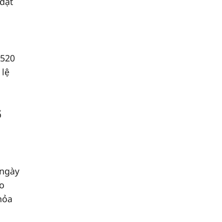
 đặt
a
 520
 lệ
ổ
ngày
ao
hỏa