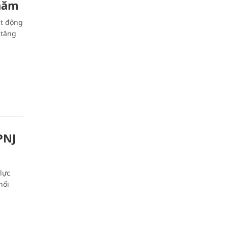
 năm
ạt động
 tăng
PNJ
lực
hối