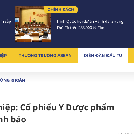
CHÍNH SÁCH
Lâm sắp
Trình Quốc hội dự án Vành đai 5 vùng
Thủ đô trên 288.000 tỷ đồng
IỆP
THƯƠNG TRƯỜNG ASEAN
DIỄN ĐÀN ĐẦU TƯ
HỨNG KHOÁN
iệp: Cổ phiếu Y Dược phẩm
nh báo