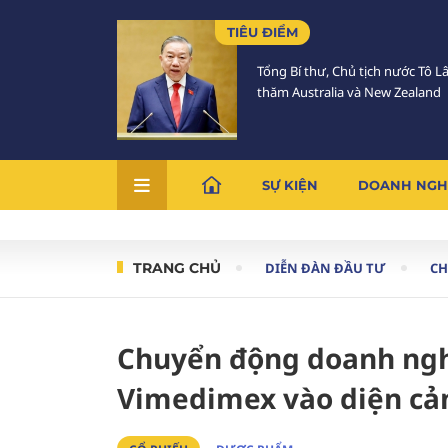
TIÊU ĐIỂM
Tổng Bí thư, Chủ tịch nước Tô 
thăm Australia và New Zealand
SỰ KIỆN
DOANH NGH
TRANG CHỦ
DIỄN ĐÀN ĐẦU TƯ
C
Chuyển động doanh ngh
Vimedimex vào diện cả