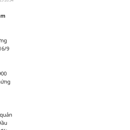
25 20:54
ậm
ứng
16/9
900
chứng
 quản
Đầu