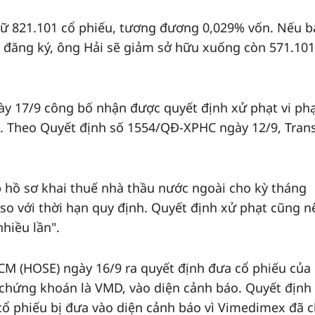
iữ 821.101 cổ phiếu, tương đương 0,029% vốn. Nếu 
 đăng ký, ông Hải sẽ giảm sở hữu xuống còn 571.101
y 17/9 công bố nhận được quyết định xử phạt vi p
. Theo Quyết định số 1554/QĐ-XPHC ngày 12/9, Tran
 hồ sơ khai thuế nhà thầu nước ngoài cho kỳ tháng
so với thời hạn quy định. Quyết định xử phạt cũng n
nhiều lần".
CM (HOSE) ngày 16/9 ra quyết định đưa cổ phiếu của
 chứng khoán là VMD, vào diện cảnh báo. Quyết định 
o cổ phiếu bị đưa vào diện cảnh báo vì Vimedimex đã