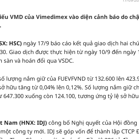
17/09/20
hiếu VMD của Vimedimex vào diện cảnh báo do ch
.
X: HSC)
ngày 17/9 báo cáo kết quả giao dịch hai ch
0. Giao dịch được thực hiện từ ngày 10/9 đến ngày 
n sàn và hoán đổi qua VSDC.
 số lượng nắm giữ của FUEVFVND từ 132.600 lên 423.
 sở hữu tăng từ 0,04% lên 0,12%. Số lượng nắm giữ 
 647.300 xuống còn 124.100, tương ứng tỷ lệ sở hữu
ệt Nam (HNX: IDJ)
công bố Nghị quyết của Hội đồng
p một công ty mới. IDJ sẽ góp vốn để thành lập CTCP 