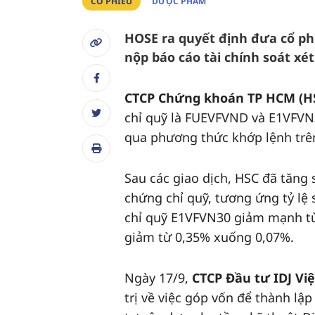
CỔ PHIẾU
DƯỢC PHẨM
HOSE ra quyết định đưa cổ p
nộp báo cáo tài chính soát xét
CTCP Chứng khoán TP HCM (HS
chỉ quỹ là FUEVFVND và E1VFVN3
qua phương thức khớp lệnh trê
Sau các giao dịch, HSC đã tăng
chứng chỉ quỹ, tương ứng tỷ lệ
chỉ quỹ E1VFVN30 giảm mạnh từ
giảm từ 0,35% xuống 0,07%.
Ngày 17/9,
CTCP Đầu tư IDJ Vi
trị về việc góp vốn để thành lậ