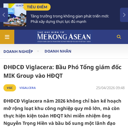
CHÍNH SÁCH
ng trong không gian phát triển mới:
Trình Quốc hộ
 dựng thực lực đủ mạnh
trên 288.000 
DOANH NHÂN
DOANH NGHIỆP
ĐHĐCĐ Viglacera: Bầu Phó Tổng giám đốc
MIK Group vào HĐQT
25/04/2026 09:48
VGC
VIGALCERA
ĐHĐCĐ Viglacera năm 2026 không chỉ bàn kế hoạch
mở rộng loạt khu công nghiệp quy mô lớn, mà còn
thực hiện kiện toàn HĐQT khi miễn nhiệm ông
Nguyễn Trọng Hiền và bầu bổ sung một lãnh đạo