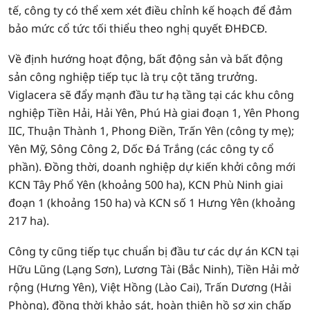
tế, công ty có thể xem xét điều chỉnh kế hoạch để đảm
bảo mức cổ tức tối thiểu theo nghị quyết ĐHĐCĐ.
Về định hướng hoạt động, bất động sản và bất động
sản công nghiệp tiếp tục là trụ cột tăng trưởng.
Viglacera sẽ đẩy mạnh đầu tư hạ tầng tại các khu công
nghiệp Tiền Hải, Hải Yên, Phú Hà giai đoạn 1, Yên Phong
IIC, Thuận Thành 1, Phong Điền, Trấn Yên (công ty mẹ);
Yên Mỹ, Sông Công 2, Dốc Đá Trắng (các công ty cổ
phần). Đồng thời, doanh nghiệp dự kiến khởi công mới
KCN Tây Phổ Yên (khoảng 500 ha), KCN Phù Ninh giai
đoạn 1 (khoảng 150 ha) và KCN số 1 Hưng Yên (khoảng
217 ha).
Công ty cũng tiếp tục chuẩn bị đầu tư các dự án KCN tại
Hữu Lũng (Lạng Sơn), Lương Tài (Bắc Ninh), Tiền Hải mở
rộng (Hưng Yên), Việt Hồng (Lào Cai), Trấn Dương (Hải
Phòng), đồng thời khảo sát, hoàn thiện hồ sơ xin chấp