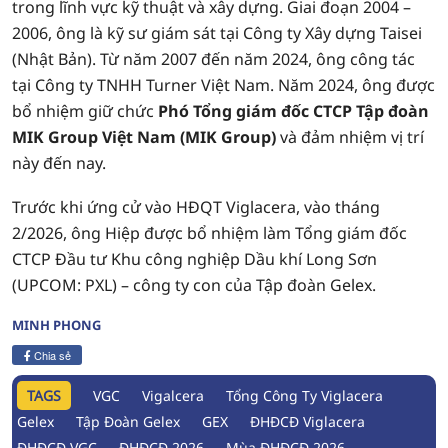
trong lĩnh vực kỹ thuật và xây dựng. Giai đoạn 2004 –
2006, ông là kỹ sư giám sát tại Công ty Xây dựng Taisei
(Nhật Bản). Từ năm 2007 đến năm 2024, ông công tác
tại Công ty TNHH Turner Việt Nam. Năm 2024, ông được
bổ nhiệm giữ chức
Phó Tổng giám đốc CTCP Tập đoàn
MIK Group Việt Nam (MIK Group)
và đảm nhiệm vị trí
này đến nay.
Trước khi ứng cử vào HĐQT Viglacera, vào tháng
2/2026, ông Hiệp được bổ nhiệm làm Tổng giám đốc
CTCP Đầu tư Khu công nghiệp Dầu khí Long Sơn
(UPCOM: PXL) – công ty con của Tập đoàn Gelex.
MINH PHONG
Chia sẻ
TAGS
VGC
Vigalcera
Tổng Công Ty Viglacera
Gelex
Tập Đoàn Gelex
GEX
ĐHĐCĐ Viglacera
ĐHĐCĐ VGC
ĐHĐCĐ 2026
Mùa ĐHĐCĐ 2026