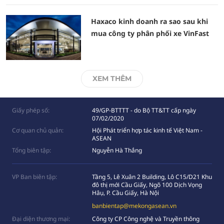
Haxaco kinh doanh ra sao sau khi
mua công ty phân phối xe VinFast
XEM THÊM
Giấy phép số:
49/GP-BTTTT - do Bộ TT&TT cấp ngày
07/02/2020
Cơ quan chủ quản:
Hội Phát triển hợp tác kinh tế Việt Nam -
ASEAN
Tổng biên tập:
Nguyễn Hà Thắng
VP Ban biên tập:
Tầng 5, Lê Xuân 2 Building, Lô C15/D21 Khu
đô thị mới Cầu Giấy, Ngõ 100 Dịch Vọng
Hâụ, P. Cầu Giấy, Hà Nội
banbientap@mekongasean.vn
Đại diện thương mại:
Công ty CP Công nghệ và Truyền thông