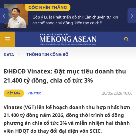
THẲNG
TIÊU ĐIỂM
hát triển đô thị: Cần chuyển từ 'xin
Bế mạc Hội nghị
 chủ động 'kiến tạo cơ chế'
vào giai đoạn h
THÔNG TIN CÔNG BỐ
DATA
ĐHĐCĐ Vinatex: Đặt mục tiêu doanh thu
21.400 tỷ đồng, chia cổ tức 3%
20/05/2026 10:06
DỆT MAY
VINATEX
Vinatex (VGT) lên kế hoạch doanh thu hợp nhất hơn
21.400 tỷ đồng năm 2026, đồng thời trình cổ đông
phương án chia cổ tức 3% và miễn nhiệm hai thành
viên HĐQT do thay đổi đại diện vốn SCIC.