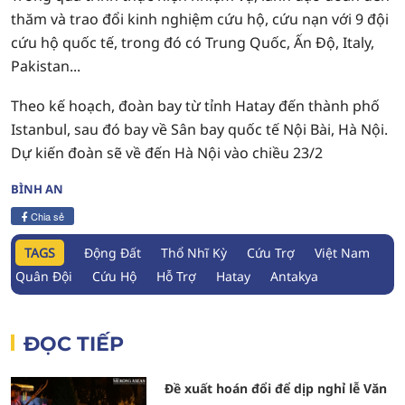
thăm và trao đổi kinh nghiệm cứu hộ, cứu nạn với 9 đội
cứu hộ quốc tế, trong đó có Trung Quốc, Ấn Độ, Italy,
Pakistan...
Theo kế hoạch, đoàn bay từ tỉnh Hatay đến thành phố
Istanbul, sau đó bay về Sân bay quốc tế Nội Bài, Hà Nội.
Dự kiến đoàn sẽ về đến Hà Nội vào chiều 23/2
BÌNH AN
Chia sẻ
TAGS
Động Đất
Thổ Nhĩ Kỳ
Cứu Trợ
Việt Nam
Quân Đội
Cứu Hộ
Hỗ Trợ
Hatay
Antakya
ĐỌC TIẾP
Đề xuất hoán đổi để dịp nghỉ lễ Văn