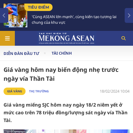
U ĐIỂM
TIÊU Đ
ùng ASEAN lớn mạnh', cùng kiến tạo tương lai
59 năm
ung của khu vực
tương l
TÀI CHÍNH
DIỄN ĐÀN ĐẦU TƯ
Giá vàng hôm nay biến động nhẹ trước
ngày vía Thần Tài
18/02/2024 10:04
GIÁ VÀNG
THỊ TRƯỜNG
Giá vàng miếng SJC hôm nay ngày 18/2 niêm yết ở
mức cao trên 78 triệu đồng/lượng sát ngày vía Thần
Tài.