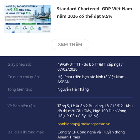
Standard Chartered: GDP Việt Nam
năm 2026 có thể đạt 9,5%
XEM THÊM
Giấy phép số:
49/GP-BTTTT - do Bộ TT&TT cấp ngày
07/02/2020
Cơ quan chủ quản:
Hội Phát triển hợp tác kinh tế Việt Nam -
ASEAN
Tổng biên tập:
Nguyễn Hà Thắng
VP Ban biên tập:
Tầng 5, Lê Xuân 2 Building, Lô C15/D21 Khu
đô thị mới Cầu Giấy, Ngõ 100 Dịch Vọng
Hâụ, P. Cầu Giấy, Hà Nội
banbientap@mekongasean.vn
Đại diện thương mại:
Công ty CP Công nghệ và Truyền thông
Asean Times