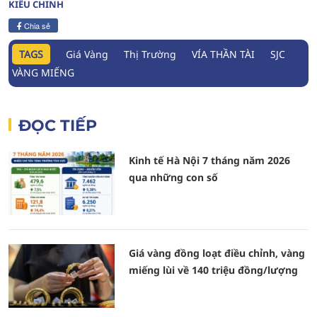
KIỀU CHINH
Chia sẻ
TAGS
Giá Vàng
Thị Trường
VÍA THẦN TÀI
SJC
VÀNG MIẾNG
ĐỌC TIẾP
Kinh tế Hà Nội 7 tháng năm 2026
qua những con số
Giá vàng đồng loạt điều chỉnh, vàng
miếng lùi về 140 triệu đồng/lượng