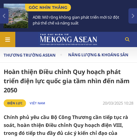
HẲNG
TIÊU ĐIỂM
 không gian phát triển mới từ đột
Tăng trưởng tron
à năng suất
Phải xây dựng th
NĂNG LƯỢNG & KHOÁNG SẢN
THƯƠNG TRƯỜNG ASEAN
Hoàn thiện Điều chỉnh Quy hoạch phát
triển điện lực quốc gia tầm nhìn đến năm
2050
20/03/2025 10:28
ĐIỆN LỰC
VIỆT NAM
Chính phủ yêu cầu Bộ Công Thương cần tiếp tục rà
soát, hoàn thiện Điều chỉnh Quy hoạch điện VIII,
trong đó tiếp thu đầy đủ các ý kiến chỉ đạo của