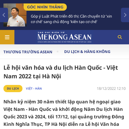
TIÊU ĐIỂM
hị: Cần chuyển từ 'xin
Bế mạc Hội nghị Ngoại giao 3
n tạo cơ chế'
vào giai đoạn hành động mới
DU LỊCH & HÀNG KHÔNG
THƯƠNG TRƯỜNG ASEAN
Lễ hội văn hóa và du lịch Hàn Quốc - Việt
Nam 2022 tại Hà Nội
18/12/2022 12:10
DU LỊCH
VIỆT - HÀN
Nhân kỷ niệm 30 năm thiết lập quan hệ ngoại giao
Việt Nam - Hàn Quốc và khởi động Năm Du lịch Hàn
Quốc 2023 và 2024, tối 17/12, tại quảng trường Đông
Kinh Nghĩa Thục, TP Hà Nội diễn ra Lễ hội Văn hóa