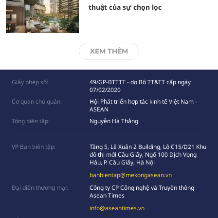
thuật của sự chọn lọc
XEM THÊM
Giấy phép số:
49/GP-BTTTT - do Bộ TT&TT cấp ngày
07/02/2020
Cơ quan chủ quản:
Hội Phát triển hợp tác kinh tế Việt Nam -
ASEAN
Tổng biên tập:
Nguyễn Hà Thắng
VP Ban biên tập:
Tầng 5, Lê Xuân 2 Building, Lô C15/D21 Khu
đô thị mới Cầu Giấy, Ngõ 100 Dịch Vọng
Hâụ, P. Cầu Giấy, Hà Nội
banbientap@mekongasean.vn
Đại diện thương mại:
Công ty CP Công nghệ và Truyền thông
Asean Times
info@aseantimes.vn