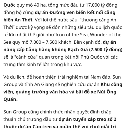
Quố
c quy mô 40 ha, tổng mức đầu tư 17.000 tỷ đồng,
đồng bộ cùng
dự án Đường ven biển kết nối cảng
biển An Thới.
Với lợi thế nước sâu, “thương cảng An
Thới” được kỳ vọng sẽ đón những siêu tàu du lịch quốc
tế lớn nhất thế giới như Icon of the Sea, Wonder of the
Sea quy mô 7.000 – 7.500 khách. Bên cạnh đó,
dự án
nâng cấp Cảng hàng không Rạch Giá (7.500 tỷ đồng)
sẽ là "cánh cửa" quan trọng kết nối Phú Quốc với các
trung tâm kinh tế lớn trong khu vực.
Về du lịch, để hoàn thiện trải nghiệm tại Nam đảo, Sun
Group và tỉnh An Giang sẽ nghiên cứu dự án
Khu công
viên, quảng trường văn hóa và bãi đỗ xe Núi Ông
Quán.
Sun Group cũng chính thức nhận quyết định chấp
thuận chủ trương đầu tư
dự án tuyến cáp treo số 2
thuộc dự án Cáp treo và quần thể vui chơi giải trí