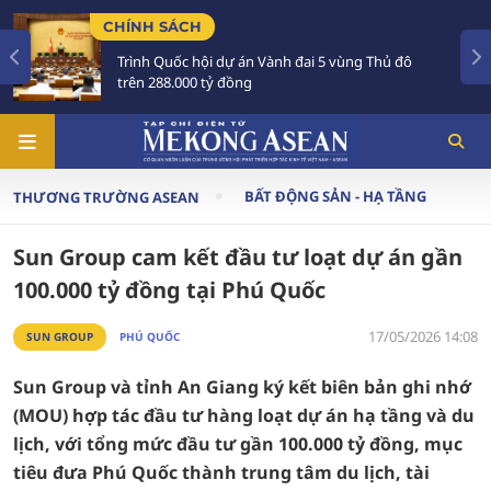
CHÍNH SÁCH
TI
Trình Quốc hội dự án Vành đai 5 vùng Thủ đô
T
trên 288.000 tỷ đồng
A
BẤT ĐỘNG SẢN - HẠ TẦNG
THƯƠNG TRƯỜNG ASEAN
Sun Group cam kết đầu tư loạt dự án gần
100.000 tỷ đồng tại Phú Quốc
17/05/2026 14:08
SUN GROUP
PHÚ QUỐC
Sun Group và tỉnh An Giang ký kết biên bản ghi nhớ
(MOU) hợp tác đầu tư hàng loạt dự án hạ tầng và du
lịch, với tổng mức đầu tư gần 100.000 tỷ đồng, mục
tiêu đưa Phú Quốc thành trung tâm du lịch, tài