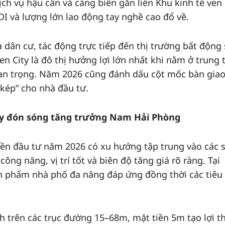
ch vụ hậu cần và cảng biển gắn liền Khu kinh tế ven
I và lượng lớn lao động tay nghề cao đổ về.
 dân cư, tác động trực tiếp đến thị trường bất động 
n City là đô thị hưởng lợi lớn nhất khi nằm ở trung
an trọng. Năm 2026 cũng đánh dấu cột mốc bàn giao
 kép” cho nhà đầu tư.
y đón sóng tăng trưởng Nam Hải Phòng
tiền đầu tư năm 2026 có xu hướng tập trung vào các 
ng năng, vị trí tốt và biên độ tăng giá rõ ràng. Tại
n phẩm nhà phố đa năng đáp ứng đồng thời các tiêu 
 trên các trục đường 15–68m, mặt tiền 5m tạo lợi th