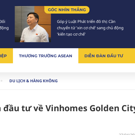
GÓC NHÌN THẲNG
Đối
Góp ý Luật Phát triển đô thị: Cần
 động
chuyển từ 'xin cơ chế' sang chủ động
'kiến tạo cơ chế'
IỆP
THƯƠNG TRƯỜNG ASEAN
DIỄN ĐÀN ĐẦU TƯ
DU LỊCH & HÀNG KHÔNG
à đầu tư về Vinhomes Golden Cit