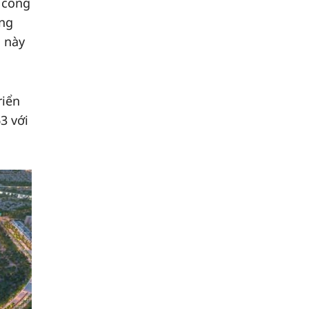
 công
ọng
i này
riển
3 với