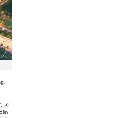
ng,
, số
 đến