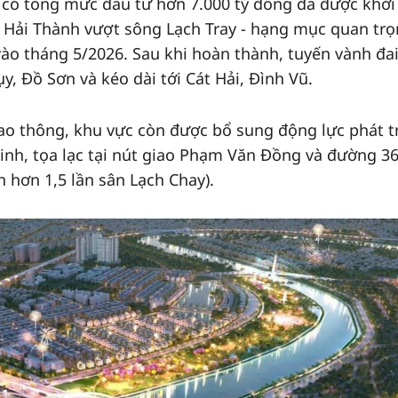
2 có tổng mức đầu tư hơn 7.000 tỷ đồng đã được khởi
 Hải Thành vượt sông Lạch Tray - hạng mục quan tr
vào tháng 5/2026. Sau khi hoàn thành, tuyến vành đa
y, Đồ Sơn và kéo dài tới Cát Hải, Đình Vũ.
iao thông, khu vực còn được bổ sung động lực phát t
nh, tọa lạc tại nút giao Phạm Văn Đồng và đường 36
 hơn 1,5 lần sân Lạch Chay).