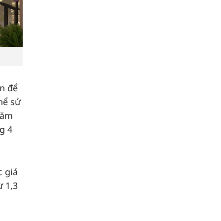
ớn để
hể sử
hăm
g 4
c giá
ừ 1,3