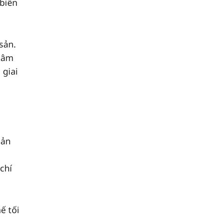
 biển
sản.
 tâm
 giai
sản
chí
ế tối