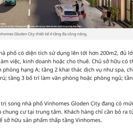
homes Gloden City thiết kế 4 tầng đa công năng.
hà phố có diện tích sử dụng lên tới hơn 200m2, đủ l
làm việc, kinh doanh hoặc cho thuê. Chủ sở hữu có t
 phòng hạng A; tầng 2 khai thác dịch vụ như spa, c
trú; tầng 3 bố trí làm văn phòng hoặc phòng ngủ; tần
 trị song nhà phố Vinhomes Gloden City đang có mứ
ộ chung cư tại trung tâm. Khách hàng chỉ cần bỏ ra t
thể sở hữu sản phẩm thấp tầng Vinhomes.