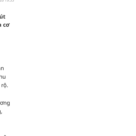
26 19:55
út
a cơ
ạn
khu
 rộ.
ương
,