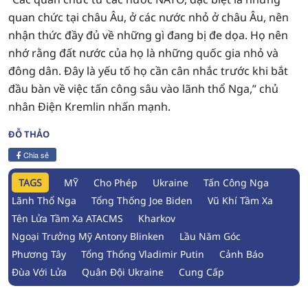
quan chức tại châu Âu, ở các nước nhỏ ở châu Âu, nên
nhận thức đầy đủ về những gì đang bị đe dọa. Họ nên
nhớ rằng đất nước của họ là những quốc gia nhỏ và
đông dân. Đây là yếu tố họ cần cân nhắc trước khi bắt
đầu bàn về việc tấn công sâu vào lãnh thổ Nga,” chủ
nhân Điện Kremlin nhấn mạnh.
ĐỖ THẢO
Chia sẻ
TAGS
MỸ
Cho Phép
Ukraine
Tấn Công Nga
Lãnh Thổ Nga
Tổng Thống Joe Biden
Vũ Khí Tầm Xa
Tên Lửa Tầm Xa ATACMS
Kharkov
Ngoại Trưởng Mỹ Antony Blinken
Lầu Năm Góc
Phương Tây
Tổng Thống Vladimir Putin
Cảnh Báo
Đùa Với Lửa
Quân Đội Ukraine
Cung Cấp