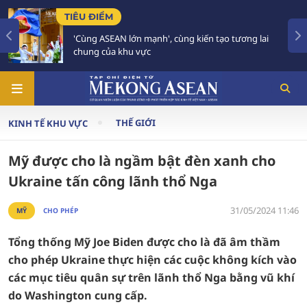
TIÊU ĐIỂM
', cùng kiến tạo tương lai
59 năm ASEAN: Giữ vững 
tương lai
THẾ GIỚI
KINH TẾ KHU VỰC
Mỹ được cho là ngầm bật đèn xanh cho
Ukraine tấn công lãnh thổ Nga
31/05/2024 11:46
MỸ
CHO PHÉP
Tổng thống Mỹ Joe Biden được cho là đã âm thầm
cho phép Ukraine thực hiện các cuộc không kích vào
các mục tiêu quân sự trên lãnh thổ Nga bằng vũ khí
do Washington cung cấp.