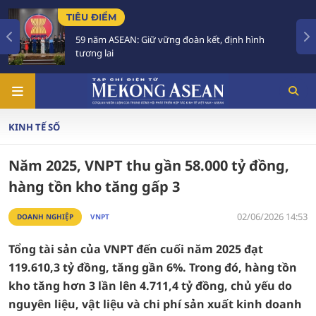
TIÊU ĐIỂM
ững đoàn kết, định hình
Việt Nam để Quốc tang C
trong 2 ngày
KINH TẾ SỐ
Năm 2025, VNPT thu gần 58.000 tỷ đồng,
hàng tồn kho tăng gấp 3
02/06/2026 14:53
DOANH NGHIỆP
VNPT
Tổng tài sản của VNPT đến cuối năm 2025 đạt
119.610,3 tỷ đồng, tăng gần 6%. Trong đó, hàng tồn
kho tăng hơn 3 lần lên 4.711,4 tỷ đồng, chủ yếu do
nguyên liệu, vật liệu và chi phí sản xuất kinh doanh