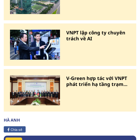
VNPT lập công ty chuyên
trách về AI
V-Green hợp tác với VNPT
phát triển hạ tầng trạm
sạc và tủ đổi pin
HÀ ANH
Chia sẻ