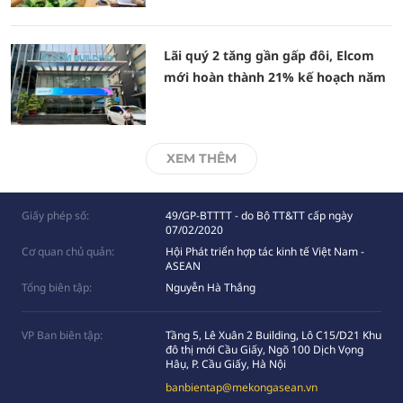
Lãi quý 2 tăng gần gấp đôi, Elcom
mới hoàn thành 21% kế hoạch năm
XEM THÊM
Giấy phép số:
49/GP-BTTTT - do Bộ TT&TT cấp ngày
07/02/2020
Cơ quan chủ quản:
Hội Phát triển hợp tác kinh tế Việt Nam -
ASEAN
Tổng biên tập:
Nguyễn Hà Thắng
VP Ban biên tập:
Tầng 5, Lê Xuân 2 Building, Lô C15/D21 Khu
đô thị mới Cầu Giấy, Ngõ 100 Dịch Vọng
Hâụ, P. Cầu Giấy, Hà Nội
banbientap@mekongasean.vn