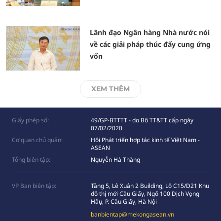
Lãnh đạo Ngân hàng Nhà nước nói
về các giải pháp thúc đẩy cung ứng
vốn
XEM THÊM
Giấy phép số:
49/GP-BTTTT - do Bộ TT&TT cấp ngày
07/02/2020
Cơ quan chủ quản:
Hội Phát triển hợp tác kinh tế Việt Nam -
ASEAN
Tổng biên tập:
Nguyễn Hà Thắng
VP Ban biên tập:
Tầng 5, Lê Xuân 2 Building, Lô C15/D21 Khu
đô thị mới Cầu Giấy, Ngõ 100 Dịch Vọng
Hâụ, P. Cầu Giấy, Hà Nội
banbientap@mekongasean.vn