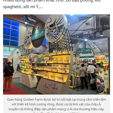
nhiều dòng sản phẩm khác như: bơ đậu phộng, xốt
spaghetti, xốt mì Ý,....
Gian hàng Golden Farm được bố trí nổi bật tại trung tâm triển lãm
với thiết kế hình tượng rồng, được coi là linh vật của châu Á,
truyền tải thông điệp sản phẩm mang vị Á của thương hiệu này.