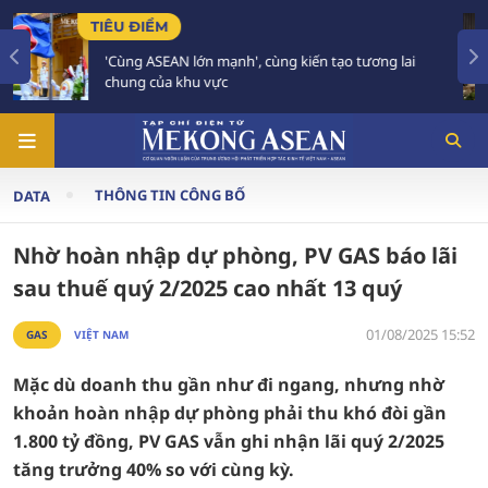
TIÊU ĐIỂM
n tạo tương lai
59 năm ASEAN: Giữ vững đoàn kết, đ
tương lai
THÔNG TIN CÔNG BỐ
DATA
Nhờ hoàn nhập dự phòng, PV GAS báo lãi
sau thuế quý 2/2025 cao nhất 13 quý
01/08/2025 15:52
GAS
VIỆT NAM
Mặc dù doanh thu gần như đi ngang, nhưng nhờ
khoản hoàn nhập dự phòng phải thu khó đòi gần
1.800 tỷ đồng, PV GAS vẫn ghi nhận lãi quý 2/2025
tăng trưởng 40% so với cùng kỳ.