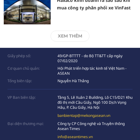
Haxaco kinh doanh ra sao sau khi
mua công ty phân phối xe VinFast
XEM THÊM
Giấy phép số:
49/GP-BTTTT - do Bộ TT&TT cấp ngày
07/02/2020
Cơ quan chủ quản:
Hội Phát triển hợp tác kinh tế Việt Nam -
ASEAN
Tổng biên tập:
Nguyễn Hà Thắng
VP Ban biên tập:
Tầng 5, Lê Xuân 2 Building, Lô C15/D21 Khu
đô thị mới Cầu Giấy, Ngõ 100 Dịch Vọng
Hâụ, P. Cầu Giấy, Hà Nội
banbientap@mekongasean.vn
Đại diện thương mại:
Công ty CP Công nghệ và Truyền thông
Asean Times
info@aseantimes.vn