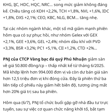
KHG, IJC, HDC, HQC, NRC… song mức giảm không đáng
kể. Chiều tăng có KDH +2,2%, TCH +1,8%, NVL +1,6%, IDC
+1,8%, DXS +2,1%; CEO, KBC, NLG, BCM… tăng nhẹ.
Tại các nhóm ngành khác, một số mã giảm mạnh phiên
hôm qua có sự phục hồi, như nhóm Gelex với GEX
+2,1%, GEE +3,6%, GEL +2,4%; nhóm dầu khí với PVD
+3,3%, BSR +3,2%; PC1 +5,1%, CII +1,2%, CTD +2%...
PNJ của CTCP Vàng bạc đá quý Phú Nhuận
giảm sàn
về giá 50.800 đồng/cp – thấp nhất kể từ tháng 6/2025.
Mã khớp lệnh hơn 994.000 đơn vị và còn dư bán giá sàn
hơn 12,5 triệu đơn vị khi đóng cửa. Đây là phiên thứ ba
liên tiếp cổ phiếu này giảm hết biên độ, tương ứng mất
hơn 20% giá trị sau ba phiên.
Hôm qua (6/7), PNJ tổ chức buổi gặp gỡ nhà đầu tư trực
tuyến, sau sự việc cơ quan chức năng khởi tố, bắt tạm