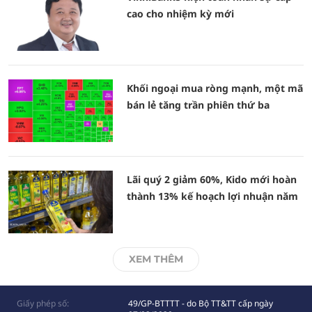
cao cho nhiệm kỳ mới
Khối ngoại mua ròng mạnh, một mã
bán lẻ tăng trần phiên thứ ba
Lãi quý 2 giảm 60%, Kido mới hoàn
thành 13% kế hoạch lợi nhuận năm
XEM THÊM
Giấy phép số:
49/GP-BTTTT - do Bộ TT&TT cấp ngày