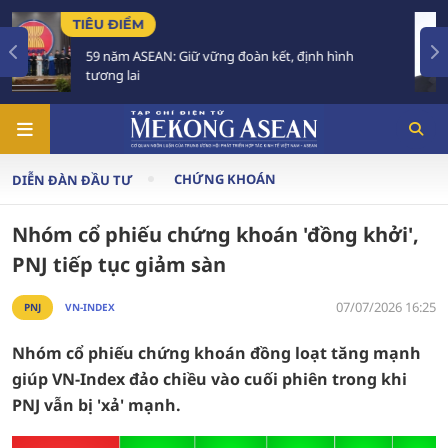
TIÊU ĐIỂM
kết, định hình
Việt Nam để Quốc tang Chủ tịch Q
trong 2 ngày
CHỨNG KHOÁN
DIỄN ĐÀN ĐẦU TƯ
Nhóm cổ phiếu chứng khoán 'đồng khởi',
PNJ tiếp tục giảm sàn
07/07/2026 16:25
PNJ
VN-INDEX
Nhóm cổ phiếu chứng khoán đồng loạt tăng mạnh
giúp VN-Index đảo chiều vào cuối phiên trong khi
PNJ vẫn bị 'xả' mạnh.