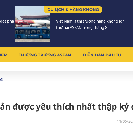
DU LỊCH & HÀNG KHÔNG
 đột phá
Việt Nam là thị trường hàng không lớn
thứ hai ASEAN trong tháng 8
IỆP
THƯƠNG TRƯỜNG ASEAN
DIỄN ĐÀN ĐẦU TƯ
G
n được yêu thích nhất thập kỷ
11/06/20