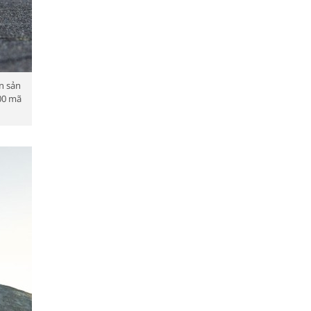
n sản
400 mã