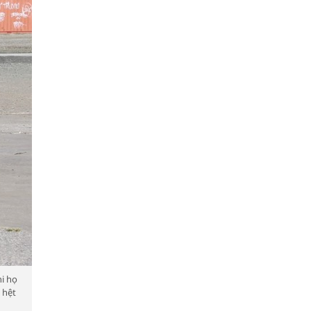
hi họ
 hệt