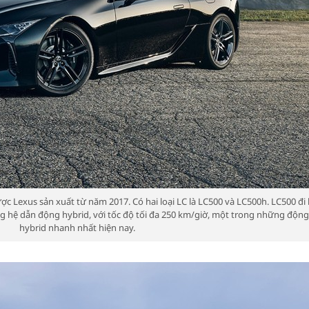
ược Lexus sản xuất từ ​​năm 2017. Có hai loại LC là LC500 và LC500h. LC500 đ
ụng hệ dẫn động hybrid, với tốc độ tối đa 250 km/giờ, một trong những động
hybrid nhanh nhất hiện nay.