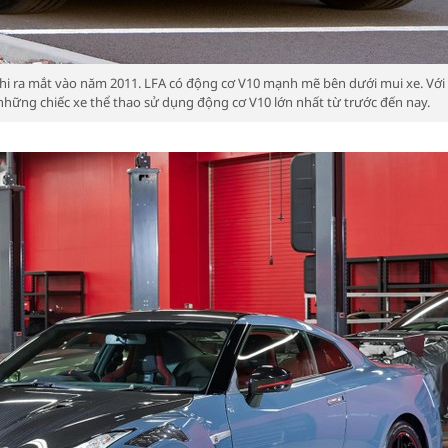
hi ra mắt vào năm 2011. LFA có động cơ V10 mạnh mẽ bên dưới mui xe. Với
những chiếc xe thể thao sử dụng động cơ V10 lớn nhất từ ​​trước đến nay.