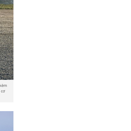
i kèm
 cơ