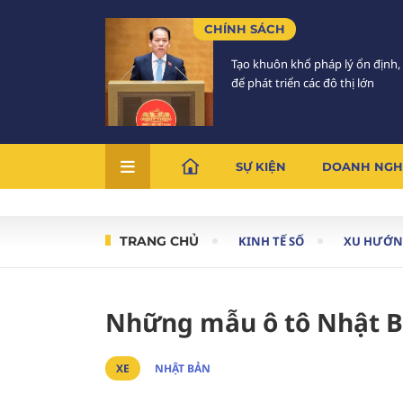
CHÍNH SÁCH
Tạo khuôn khổ pháp lý ổn định,
để phát triển các đô thị lớn
SỰ KIỆN
DOANH NGH
TRANG CHỦ
KINH TẾ SỐ
XU HƯỚN
Những mẫu ô tô Nhật Bả
XE
NHẬT BẢN