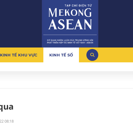
KINH TẾ KHU VỰC
KINH TẾ SỐ
 qua
22 08:18