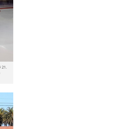
 21.
a