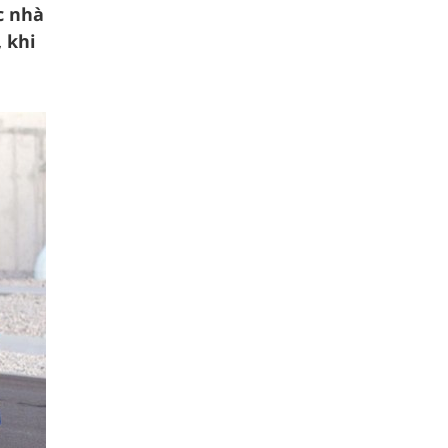
c nhà
 khi