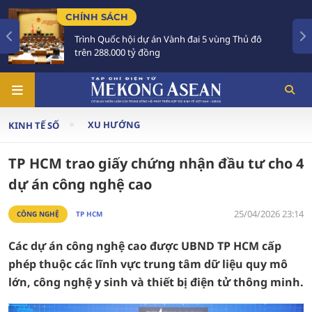
TIÊU ĐIỂM
nh đai 5 vùng Thủ đô
Tổng Bí thư, Chủ tịch nước 
Australia và New Zealand
XU HƯỚNG
KINH TẾ SỐ
TP HCM trao giấy chứng nhận đầu tư cho 4
dự án công nghệ cao
25/04/2026 23:14
CÔNG NGHỆ
TP HCM
Các dự án công nghệ cao được UBND TP HCM cấp
phép thuộc các lĩnh vực trung tâm dữ liệu quy mô
lớn, công nghệ y sinh và thiết bị điện tử thông minh.