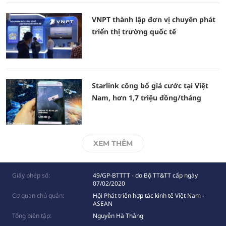
VNPT thành lập đơn vị chuyên phát
triển thị trường quốc tế
Starlink công bố giá cước tại Việt
Nam, hơn 1,7 triệu đồng/tháng
XEM THÊM
Giấy phép số:
49/GP-BTTTT - do Bộ TT&TT cấp ngày
07/02/2020
Cơ quan chủ quản:
Hội Phát triển hợp tác kinh tế Việt Nam -
ASEAN
Tổng biên tập:
Nguyễn Hà Thắng