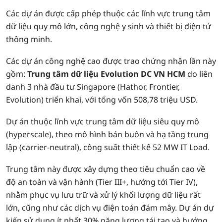
Các dự án được cấp phép thuộc các lĩnh vực trung tâm
dữ liệu quy mô lớn, công nghệ y sinh và thiết bị điện tử
thông minh.
Các dự án công nghệ cao được trao chứng nhận lần này
gồm:
Trung tâm dữ liệu Evolution DC VN HCM
do liên
danh 3 nhà đầu tư Singapore (Hathor, Frontier,
Evolution) triển khai, với tổng vốn 508,78 triệu USD.
Dự án thuộc lĩnh vực trung tâm dữ liệu siêu quy mô
(hyperscale), theo mô hình bán buôn và hạ tầng trung
lập (carrier-neutral), công suất thiết kế 52 MW IT Load.
Trung tâm này được xây dựng theo tiêu chuẩn cao về
độ an toàn và vận hành (Tier III+, hướng tới Tier IV),
nhằm phục vụ lưu trữ và xử lý khối lượng dữ liệu rất
lớn, cũng như các dịch vụ điện toán đám mây. Dự án dự
kiến sử dụng ít nhất 30% năng lượng tái tạo và hướng