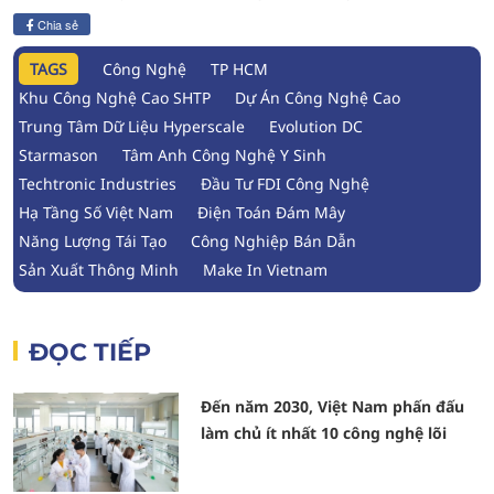
Chia sẻ
TAGS
Công Nghệ
TP HCM
Khu Công Nghệ Cao SHTP
Dự Án Công Nghệ Cao
Trung Tâm Dữ Liệu Hyperscale
Evolution DC
Starmason
Tâm Anh Công Nghệ Y Sinh
Techtronic Industries
Đầu Tư FDI Công Nghệ
Hạ Tầng Số Việt Nam
Điện Toán Đám Mây
Năng Lượng Tái Tạo
Công Nghiệp Bán Dẫn
Sản Xuất Thông Minh
Make In Vietnam
ĐỌC TIẾP
Đến năm 2030, Việt Nam phấn đấu
làm chủ ít nhất 10 công nghệ lõi