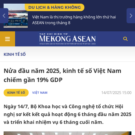
KHÔNG
CHÍNH SÁCH
ờng hàng không lớn thứ hai
Tạo khuôn khổ pháp lý 
 8
triển các đô thị lớn
KINH TẾ SỐ
Nửa đầu năm 2025, kinh tế số Việt Nam
chiếm gần 19% GDP
14/07/2025 15:00
KINH TẾ SỐ
VIỆT NAM
Ngày 14/7, Bộ Khoa học và Công nghệ tổ chức Hội
nghị sơ kết kết quả hoạt động 6 tháng đầu năm 2025
và triển khai nhiệm vụ 6 tháng cuối năm.