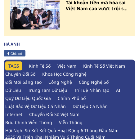
Tài khoản tiền mã hóa tại
Việt Nam cao vượt trội so
với toàn cầu
HÀ ANH
Chia sẻ
TAGS
Kinh Tế Số
Việt Nam
Kinh Tế Số Việt Nam
Chuyển Đổi Số
Khoa Học Công Nghệ
Đổi Mới Sáng Tạo
Công Nghệ
Công Nghệ Số
Dữ Liệu
Trung Tâm Dữ Liệu
Trí Tuệ Nhân Tạo
AI
Quỹ Dữ Liệu Quốc Gia
Chính Phủ Số
Luật Bảo Vệ Dữ Liệu Cá Nhân
Dữ Liệu Cá Nhân
Internet
Chuyển Đổi Số Việt Nam
Bưu Chính Viễn Thông
Viễn Thông
Hội Nghị Sơ Kết Kết Quả Hoạt Động 6 Tháng Đầu Năm
2025 Và Triển Khai Nhiệm Vụ 6 Tháng Cuối Năm