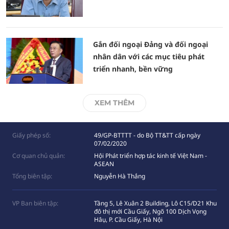
Gắn đối ngoại Đảng và đối ngoại
nhân dân với các mục tiêu phát
triển nhanh, bền vững
XEM THÊM
Giấy phép số:
49/GP-BTTTT - do Bộ TT&TT cấp ngày
07/02/2020
Cơ quan chủ quản:
Hội Phát triển hợp tác kinh tế Việt Nam -
ASEAN
Tổng biên tập:
Nguyễn Hà Thắng
VP Ban biên tập:
Tầng 5, Lê Xuân 2 Building, Lô C15/D21 Khu
đô thị mới Cầu Giấy, Ngõ 100 Dịch Vọng
Hâụ, P. Cầu Giấy, Hà Nội