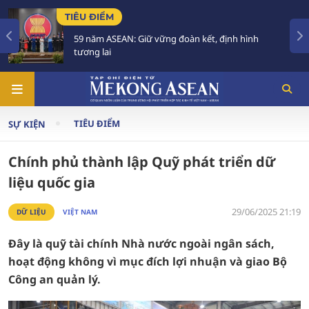
U ĐIỂM
TIÊU Đ
 năm ASEAN: Giữ vững đoàn kết, định hình
Việt N
ng lai
trong 
TIÊU ĐIỂM
SỰ KIỆN
Chính phủ thành lập Quỹ phát triển dữ
liệu quốc gia
29/06/2025 21:19
DỮ LIỆU
VIỆT NAM
Đây là quỹ tài chính Nhà nước ngoài ngân sách,
hoạt động không vì mục đích lợi nhuận và giao Bộ
Công an quản lý.