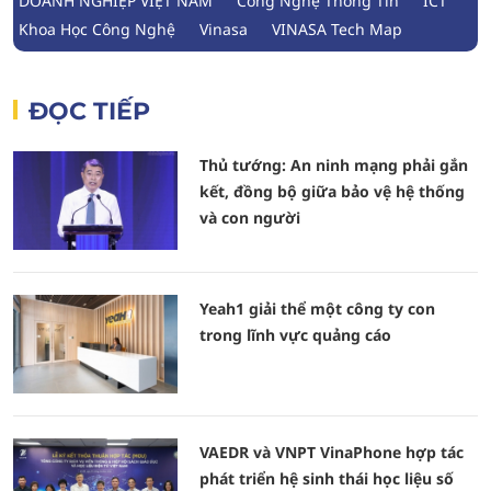
DOANH NGHIỆP VIỆT NAM
Công Nghệ Thông Tin
ICT
Khoa Học Công Nghệ
Vinasa
VINASA Tech Map
ĐỌC TIẾP
Thủ tướng: An ninh mạng phải gắn
kết, đồng bộ giữa bảo vệ hệ thống
và con người
Yeah1 giải thể một công ty con
trong lĩnh vực quảng cáo
VAEDR và VNPT VinaPhone hợp tác
phát triển hệ sinh thái học liệu số