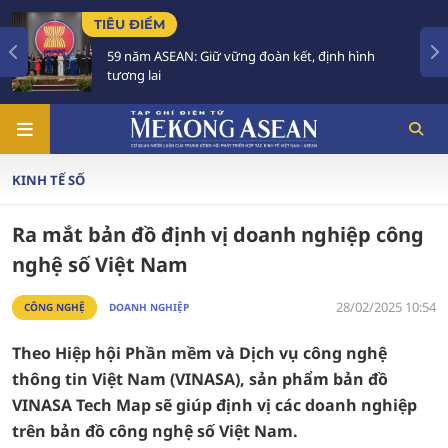
TIÊU ĐIỂM
T
59 năm ASEAN: Giữ vững đoàn kết, định hình
tương lai
KINH TẾ SỐ
Ra mắt bản đồ định vị doanh nghiệp công
nghệ số Việt Nam
28/02/2025 10:54
CÔNG NGHỆ
DOANH NGHIỆP
Theo Hiệp hội Phần mềm và Dịch vụ công nghệ
thông tin Việt Nam (VINASA), sản phẩm bản đồ
VINASA Tech Map sẽ giúp định vị các doanh nghiệp
trên bản đồ công nghệ số Việt Nam.