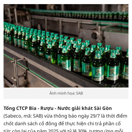
Ảnh minh họa: SAB
Tổng CTCP Bia - Rượu - Nước giải khát Sài Gòn
(Sabeco, mã: SAB) vừa thông báo ngày 29/7 là thời điểm
chốt danh sách cổ đông để thực hiện chi trả phần cổ
tức còn lại của năm 2025 với tỷ lệ 30%, tương ứng mỗi