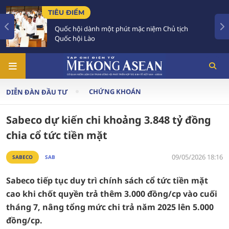
 ĐIỂM
TIÊU ĐIỂ
 hội dành một phút mặc niệm Chủ tịch
Hợp tác 
c hội Lào
quan hệ 
CHỨNG KHOÁN
DIỄN ĐÀN ĐẦU TƯ
Sabeco dự kiến chi khoảng 3.848 tỷ đồng
chia cổ tức tiền mặt
09/05/2026 18:16
SABECO
SAB
Sabeco tiếp tục duy trì chính sách cổ tức tiền mặt
cao khi chốt quyền trả thêm 3.000 đồng/cp vào cuối
tháng 7, nâng tổng mức chi trả năm 2025 lên 5.000
đồng/cp.