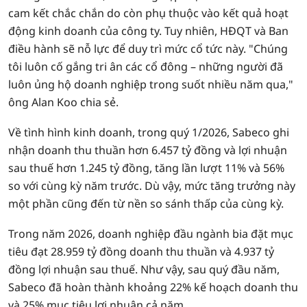
cam kết chắc chắn do còn phụ thuộc vào kết quả hoạt
động kinh doanh của công ty. Tuy nhiên, HĐQT và Ban
điều hành sẽ nỗ lực để duy trì mức cổ tức này. "Chúng
tôi luôn cố gắng tri ân các cổ đông – những người đã
luôn ủng hộ doanh nghiệp trong suốt nhiều năm qua,"
ông Alan Koo chia sẻ.
Về tình hình kinh doanh, trong quý 1/2026, Sabeco ghi
nhận doanh thu thuần hơn 6.457 tỷ đồng và lợi nhuận
sau thuế hơn 1.245 tỷ đồng, tăng lần lượt 11% và 56%
so với cùng kỳ năm trước. Dù vậy, mức tăng trưởng này
một phần cũng đến từ nền so sánh thấp của cùng kỳ.
Trong năm 2026, doanh nghiệp đầu ngành bia đặt mục
tiêu đạt 28.959 tỷ đồng doanh thu thuần và 4.937 tỷ
đồng lợi nhuận sau thuế. Như vậy, sau quý đầu năm,
Sabeco đã hoàn thành khoảng 22% kế hoạch doanh thu
và 25% mục tiêu lợi nhuận cả năm.