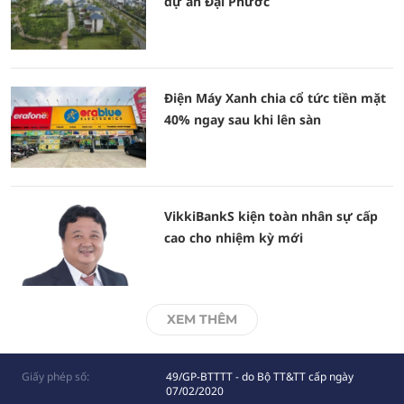
dự án Đại Phước
Điện Máy Xanh chia cổ tức tiền mặt
40% ngay sau khi lên sàn
VikkiBankS kiện toàn nhân sự cấp
cao cho nhiệm kỳ mới
XEM THÊM
Giấy phép số:
49/GP-BTTTT - do Bộ TT&TT cấp ngày
07/02/2020