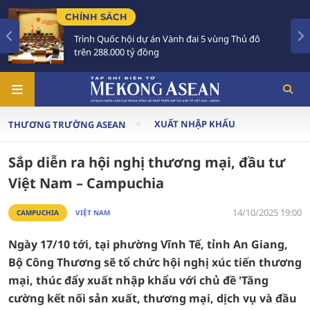
HÍNH SÁCH
TIÊU
Trình Quốc hội dự án Vành đai 5 vùng Thủ đô
Tổng
trên 288.000 tỷ đồng
Aust
XUẤT NHẬP KHẨU
THƯƠNG TRƯỜNG ASEAN
Sắp diễn ra hội nghị thương mại, đầu tư
Việt Nam – Campuchia
14/10/2025 19:00
CAMPUCHIA
VIỆT NAM
Ngày 17/10 tới, tại phường Vĩnh Tế, tỉnh An Giang,
Bộ Công Thương sẽ tổ chức hội nghị xúc tiến thương
mại, thúc đẩy xuất nhập khẩu với chủ đề 'Tăng
cường kết nối sản xuất, thương mại, dịch vụ và đầu