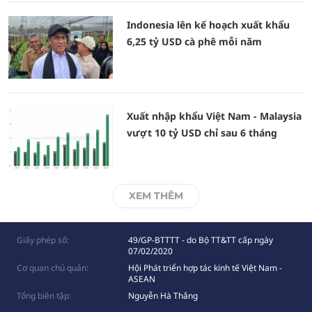
Indonesia lên kế hoạch xuất khẩu
6,25 tỷ USD cà phê mỗi năm
Xuất nhập khẩu Việt Nam - Malaysia
vượt 10 tỷ USD chỉ sau 6 tháng
XEM THÊM
Giấy phép số:
49/GP-BTTTT - do Bộ TT&TT cấp ngày
07/02/2020
Cơ quan chủ quản:
Hội Phát triển hợp tác kinh tế Việt Nam -
ASEAN
Tổng biên tập:
Nguyễn Hà Thắng