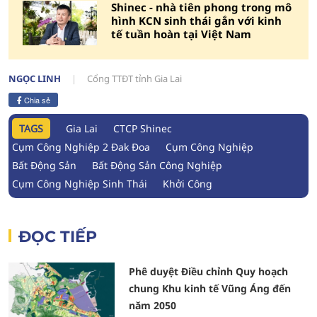
Shinec - nhà tiên phong trong mô
hình KCN sinh thái gắn với kinh
tế tuần hoàn tại Việt Nam
NGỌC LINH
Cổng TTĐT tỉnh Gia Lai
Chia sẻ
TAGS
Gia Lai
CTCP Shinec
Cụm Công Nghiệp 2 Đak Đoa
Cụm Công Nghiệp
Bất Động Sản
Bất Động Sản Công Nghiệp
Cụm Công Nghiệp Sinh Thái
Khởi Công
ĐỌC TIẾP
Phê duyệt Điều chỉnh Quy hoạch
chung Khu kinh tế Vũng Áng đến
năm 2050