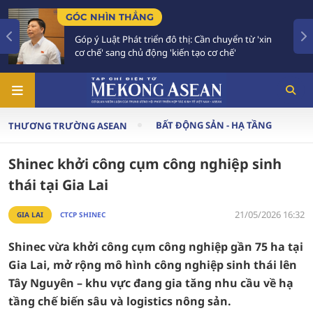
TIÊU ĐIỂM
đô thị: Cần chuyển từ 'xin
Bế mạc Hội nghị Ngoại gi
'kiến tạo cơ chế'
vào giai đoạn hành động
BẤT ĐỘNG SẢN - HẠ TẦNG
THƯƠNG TRƯỜNG ASEAN
Shinec khởi công cụm công nghiệp sinh
thái tại Gia Lai
21/05/2026 16:32
GIA LAI
CTCP SHINEC
Shinec vừa khởi công cụm công nghiệp gần 75 ha tại
Gia Lai, mở rộng mô hình công nghiệp sinh thái lên
Tây Nguyên – khu vực đang gia tăng nhu cầu về hạ
tầng chế biến sâu và logistics nông sản.