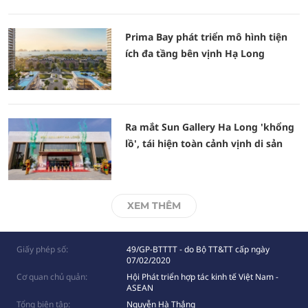
Prima Bay phát triển mô hình tiện
ích đa tầng bên vịnh Hạ Long
Ra mắt Sun Gallery Ha Long 'khổng
lồ', tái hiện toàn cảnh vịnh di sản
XEM THÊM
Giấy phép số:
49/GP-BTTTT - do Bộ TT&TT cấp ngày
07/02/2020
Cơ quan chủ quản:
Hội Phát triển hợp tác kinh tế Việt Nam -
ASEAN
Tổng biên tập:
Nguyễn Hà Thắng