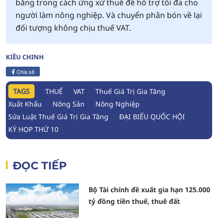
bằng trong cách ứng xử thuế để hỗ trợ tối đa cho
người làm nông nghiệp. Và chuyển phân bón về lại
đối tượng không chịu thuế VAT.
KIỀU CHINH
Chia sẻ
TAGS
THUẾ
VAT
Thuế Giá Trị Gia Tăng
Xuất Khẩu
Nông Sản
Nông Nghiệp
Sửa Luật Thuế Giá Trị Gia Tăng
ĐẠI BIỂU QUỐC HỘI
KỲ HỌP THỨ 10
ĐỌC TIẾP
Bộ Tài chính đề xuất gia hạn 125.000
tỷ đồng tiền thuế, thuê đất