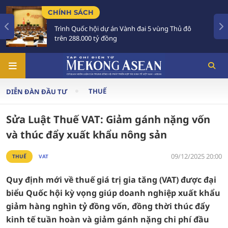
TIÊU ĐIỂM
 đai 5 vùng Thủ đô
Tổng Bí thư, Chủ tịch nước Tô
Australia và New Zealand
THUẾ
DIỄN ĐÀN ĐẦU TƯ
Sửa Luật Thuế VAT: Giảm gánh nặng vốn
và thúc đẩy xuất khẩu nông sản
09/12/2025 20:00
THUẾ
VAT
Quy định mới về thuế giá trị gia tăng (VAT) được đại
biểu Quốc hội kỳ vọng giúp doanh nghiệp xuất khẩu
giảm hàng nghìn tỷ đồng vốn, đồng thời thúc đẩy
kinh tế tuần hoàn và giảm gánh nặng chi phí đầu