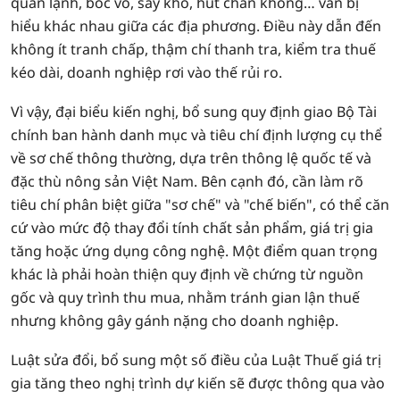
quản lạnh, bóc vỏ, sấy khô, hút chân không… vẫn bị
hiểu khác nhau giữa các địa phương. Điều này dẫn đến
không ít tranh chấp, thậm chí thanh tra, kiểm tra thuế
kéo dài, doanh nghiệp rơi vào thế rủi ro.
Vì vậy, đại biểu kiến nghị, bổ sung quy định giao Bộ Tài
chính ban hành danh mục và tiêu chí định lượng cụ thể
về sơ chế thông thường, dựa trên thông lệ quốc tế và
đặc thù nông sản Việt Nam. Bên cạnh đó, cần làm rõ
tiêu chí phân biệt giữa "sơ chế" và "chế biến", có thể căn
cứ vào mức độ thay đổi tính chất sản phẩm, giá trị gia
tăng hoặc ứng dụng công nghệ. Một điểm quan trọng
khác là phải hoàn thiện quy định về chứng từ nguồn
gốc và quy trình thu mua, nhằm tránh gian lận thuế
nhưng không gây gánh nặng cho doanh nghiệp.
Luật sửa đổi, bổ sung một số điều của Luật Thuế giá trị
gia tăng theo nghị trình dự kiến sẽ được thông qua vào