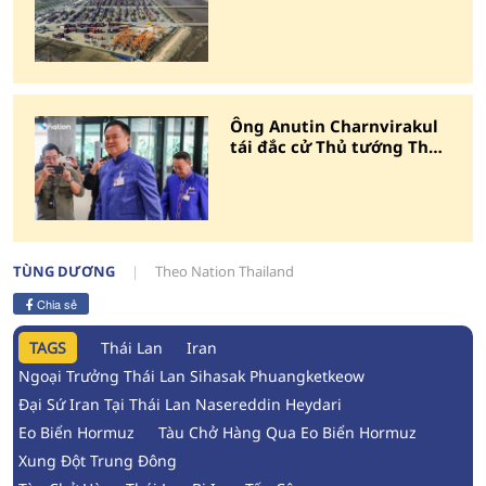
của Việt Nam trong ASEAN
Ông Anutin Charnvirakul
tái đắc cử Thủ tướng Thái
Lan
TÙNG DƯƠNG
Theo Nation Thailand
Chia sẻ
TAGS
Thái Lan
Iran
Ngoại Trưởng Thái Lan Sihasak Phuangketkeow
Đại Sứ Iran Tại Thái Lan Nasereddin Heydari
Eo Biển Hormuz
Tàu Chở Hàng Qua Eo Biển Hormuz
Xung Đột Trung Đông