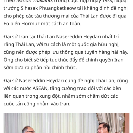
Theo
Nation Thailand
, trong cuộc họp ngày 19/3, Ngoại
trưởng Sihasak Phuangketkeow tái khẳng định đề nghị
cho phép các tàu thương mại của Thái Lan được đi qua
Eo biển Hormuz một cách an toàn.
Đại sứ Iran tại Thái Lan Nasereddin Heydari nhất trí
rằng Thái Lan, với tư cách là một quốc gia hữu nghị,
cũng nên được phép lưu thông qua tuyến hàng hải này.
Ông cho biết sẽ tiếp tục thúc đẩy để chính quyền Iran
sớm đưa ra phản hồi chính thức.
Đại sứ Nasereddin Heydari cũng đề nghị Thái Lan, cùng
với các nước ASEAN, tăng cường trao đổi với các bên
liên quan trong xung đột, nhằm sớm chấm dứt các
cuộc tấn công nhằm vào Iran.