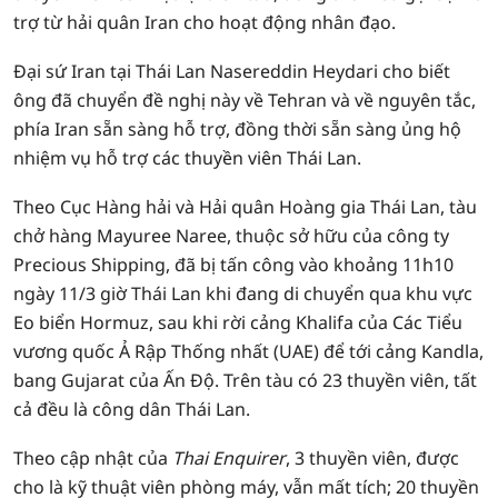
trợ từ hải quân Iran cho hoạt động nhân đạo.
Đại sứ Iran tại Thái Lan Nasereddin Heydari cho biết
ông đã chuyển đề nghị này về Tehran và về nguyên tắc,
phía Iran sẵn sàng hỗ trợ, đồng thời sẵn sàng ủng hộ
nhiệm vụ hỗ trợ các thuyền viên Thái Lan.
Theo Cục Hàng hải và Hải quân Hoàng gia Thái Lan, tàu
chở hàng Mayuree Naree, thuộc sở hữu của công ty
Precious Shipping, đã bị tấn công vào khoảng 11h10
ngày 11/3 giờ Thái Lan khi đang di chuyển qua khu vực
Eo biển Hormuz, sau khi rời cảng Khalifa của Các Tiểu
vương quốc Ả Rập Thống nhất (UAE) để tới cảng Kandla,
bang Gujarat của Ấn Độ. Trên tàu có 23 thuyền viên, tất
cả đều là công dân Thái Lan.
Theo cập nhật của
Thai Enquirer
, 3 thuyền viên, được
cho là kỹ thuật viên phòng máy, vẫn mất tích; 20 thuyền