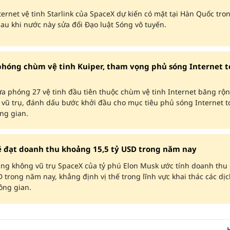
ternet vệ tinh Starlink của SpaceX dự kiến có mặt tại Hàn Quốc tro
au khi nước này sửa đổi Đạo luật Sóng vô tuyến.
hóng chùm vệ tinh Kuiper, tham vọng phủ sóng Internet 
a phóng 27 vệ tinh đầu tiên thuộc chùm vệ tinh Internet băng rộ
 vũ trụ, đánh dấu bước khởi đầu cho mục tiêu phủ sóng Internet t
ng gian.
ẽ đạt doanh thu khoảng 15,5 tỷ USD trong năm nay
àng không vũ trụ SpaceX của tỷ phú Elon Musk ước tính doanh thu 
D trong năm nay, khẳng định vị thế trong lĩnh vực khai thác các dị
ông gian.