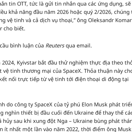
nhắn tin OTT, tức là gửi tin nhắn qua các ứng dụng, s
hiều khả năng đầu năm 2026 hoặc quý 2/2026, chúng t
g vệ tinh và cả dịch vụ thoại,” ông Oleksandr Komar
 cho biết.
 cầu bình luận của
Reuters
qua email.
2024, Kyivstar bắt đầu thử nghiệm thực địa theo th
t vệ tinh thương mại của SpaceX. Thỏa thuận này ch
ết nối trực tiếp từ vệ tinh tới điện thoại di động tại
tinh do công ty SpaceX của tỷ phú Elon Musk phát triể
nghìn thiết bị đầu cuối đến Ukraine để thay thế cá
há hủy sau khi xung đột Nga – Ukraine bùng phát thá
ạn ít nhất một lần vào năm 2022, thời điểm ông Musk