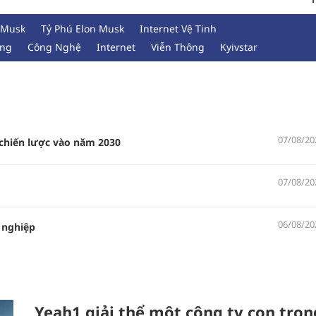
 Musk
Tỷ Phú Elon Musk
Internet Vệ Tinh
ộng
Công Nghệ
Internet
Viễn Thông
Kyivstar
07/08/20
 chiến lược vào năm 2030
07/08/20
06/08/20
 nghiệp
Yeah1 giải thể một công ty con tron