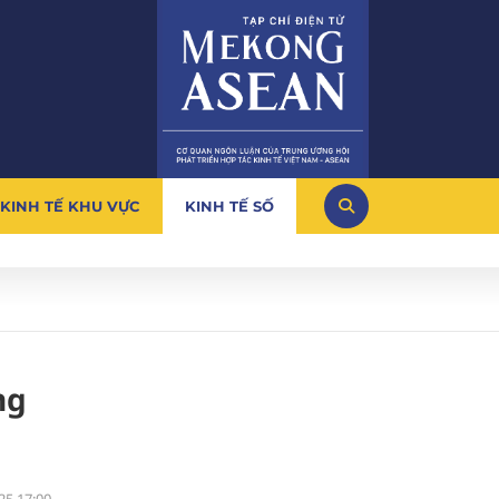
KINH TẾ KHU VỰC
KINH TẾ SỐ
ng