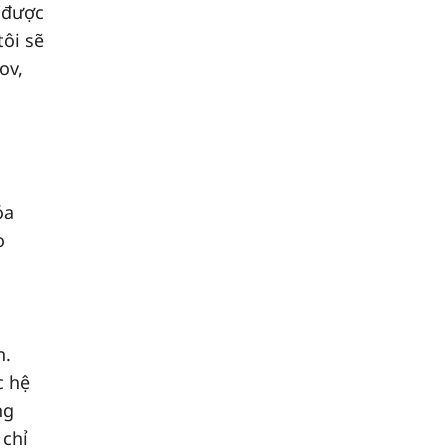
ẽ được
ôi sẽ
ov,
ỏa
o
n.
c hệ
ng
 chỉ