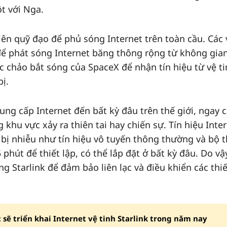
ột với Nga.
lên quỹ đạo để phủ sóng Internet trên toàn cầu. Các 
 để phát sóng Internet băng thông rộng từ không gia
c chảo bắt sóng của SpaceX để nhận tín hiệu từ vệ ti
bị.
ung cấp Internet đến bất kỳ đâu trên thế giới, ngay 
 khu vực xảy ra thiên tai hay chiến sự. Tín hiệu Inte
 bị nhiễu như tín hiệu vô tuyến thông thường và bộ 
 phút để thiết lập, có thể lắp đặt ở bất kỳ đâu. Do vậ
g Starlink để đảm bảo liên lạc và điều khiển các thiế
sẽ triển khai Internet vệ tinh Starlink trong năm nay