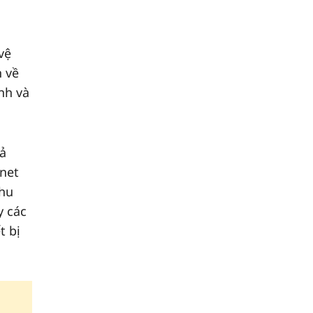
vệ
n về
nh và
cả
rnet
thu
y các
t bị