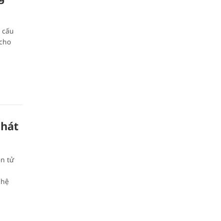
 cấu
 cho
phát
ện tử
 hệ