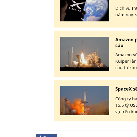
Dịch vụ In
năm nay, s
Amazon p
cầu
Amazon vừ
Kuiper lên
cầu từ khô
SpaceX s
Công ty h
15,5 tỷ US
vụ trên kh