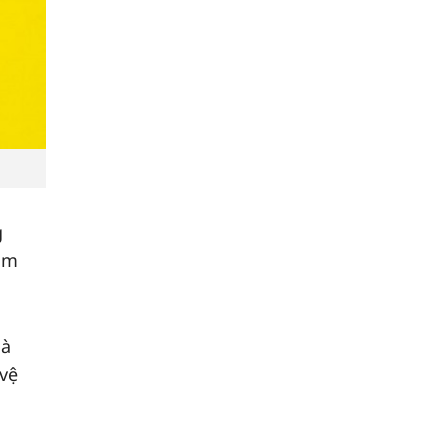
g
năm
là
 vệ