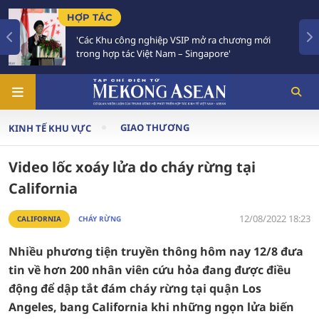
HỢP TÁC
'Các Khu công nghiệp VSIP mở ra chương mới
trong hợp tác Việt Nam – Singapore'
GIAO THƯƠNG
KINH TẾ KHU VỰC
Video lốc xoáy lửa do cháy rừng tại
California
12/08/2022 18:23
CALIFORNIA
CHÁY RỪNG
Nhiều phương tiện truyền thông hôm nay 12/8 đưa
tin về hơn 200 nhân viên cứu hỏa đang được điều
động để dập tắt đám cháy rừng tại quận Los
Angeles, bang California khi những ngọn lửa biến