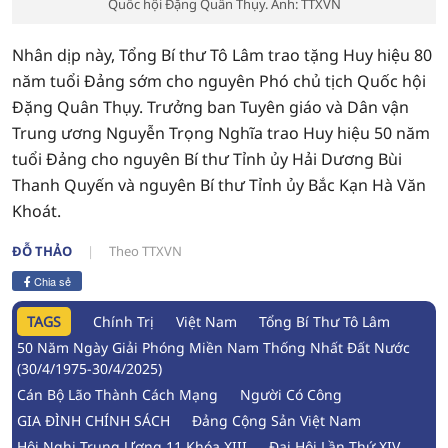
Quốc hội Đặng Quân Thụy. Ảnh: TTXVN
Nhân dịp này, Tổng Bí thư Tô Lâm trao tặng Huy hiệu 80
năm tuổi Đảng sớm cho nguyên Phó chủ tịch Quốc hội
Đặng Quân Thụy. Trưởng ban Tuyên giáo và Dân vận
Trung ương Nguyễn Trọng Nghĩa trao Huy hiệu 50 năm
tuổi Đảng cho nguyên Bí thư Tỉnh ủy Hải Dương Bùi
Thanh Quyến và nguyên Bí thư Tỉnh ủy Bắc Kạn Hà Văn
Khoát.
ĐỖ THẢO
Theo TTXVN
Chia sẻ
TAGS
Chính Trị
Việt Nam
Tổng Bí Thư Tô Lâm
50 Năm Ngày Giải Phóng Miền Nam Thống Nhất Đất Nước
(30/4/1975-30/4/2025)
Cán Bộ Lão Thành Cách Mạng
Người Có Công
GIA ĐÌNH CHÍNH SÁCH
Đảng Cộng Sản Việt Nam
Hội Nghị Trung Ương 11 Khóa XIII
Đại Hội Lần Thứ XIV