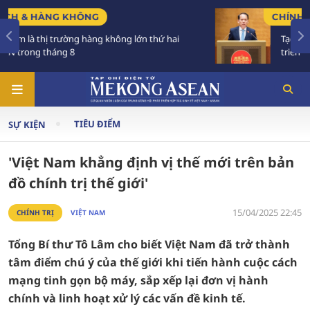
CHÍNH SÁCH
Tạo khuôn khổ pháp lý ổn định, đột phá để phát
triển các đô thị lớn
TIÊU ĐIỂM
SỰ KIỆN
'Việt Nam khẳng định vị thế mới trên bản
đồ chính trị thế giới'
15/04/2025 22:45
CHÍNH TRỊ
VIỆT NAM
Tổng Bí thư Tô Lâm cho biết Việt Nam đã trở thành
tâm điểm chú ý của thế giới khi tiến hành cuộc cách
mạng tinh gọn bộ máy, sắp xếp lại đơn vị hành
chính và linh hoạt xử lý các vấn đề kinh tế.